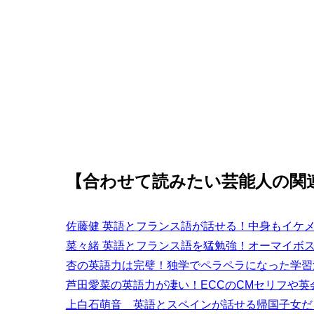
【合わせて読みたい芸能人の関
佐藤健 英語とフランス語が話せる！中身もイケ
菜々緒 英語とフランス語を猛勉強！オーマイボ
杏の英語力は完璧！独学でペラペラになった学習
芦田愛菜の英語力が凄い！ECCのCMセリフや英
上白石萌音 英語とスペインが話せる帰国子女だ