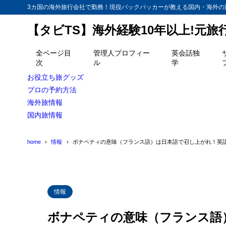
3カ国の海外旅行会社で勤務！現役バックパッカーが教える国内・海外の
【タビTS】海外経験10年以上!元
目次
全ページ目
管理人プロフィー
英会話独
次
ル
学
1
ボナペティ（
お役立ち旅グッズ
2
プロの予約方法
【合わせて読
海外旅情報
国内旅情報
home
情報
ボナペティの意味（フランス語）は日本語で召し上がれ！英
情報
ボナペティの意味（フランス語