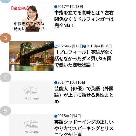
2017年12月3日
中指を立てる意味とは？左右
関係なくミドルフィンガーは
完全NG！
3
2026年7月12日
2018年4月16日
【プロフィール】英語が全く
話せなかったダメ男が3ヵ国
で働いた逆転物語！
4
2014年10月10日
芸能人（俳優）で英語（外国
語）が上手に話せる男性まと
め
5
2015年2月4日
英語シャドーイングの正しい
やり方でスピーキングとリス
ニングが上達