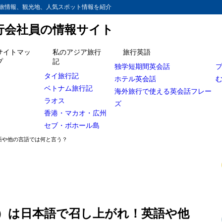
旅情報、観光地、人気スポット情報を紹介
旅行会社員の情報サイト
サイトマッ
私のアジア旅行
旅行英語
プ
記
独学短期間英会話
召し上がれ）を英語や他の言語では何と言う？
タイ旅行記
ホテル英会話
ベトナム旅行記
みたい芸能人の関連記事】
海外旅行で使える英会話フレー
ラオス
ズ
香港・マカオ・広州
セブ・ボホール島
語や他の言語では何と言う？
）は日本語で召し上がれ！英語や他