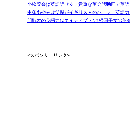
小松菜奈は英語話せる？貴重な英会話動画で英語
中条あやみは父親がイギリス人のハーフ！英語力
門脇麦の英語力はネイティブ？NY帰国子女の英
<スポンサーリンク>