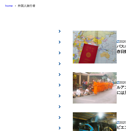
home
外国人旅行者
2026年
パスポ
存日数
2026年
ルアン
には見
2025年
ビエン