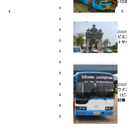
バス移
2025年
ビエン
トサオ
2025年
ウドン
（ビエ
好橋