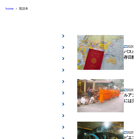
home
英語本
2026年
パスポ
存日数
2026年
ルアン
には見
2025年
ビエン