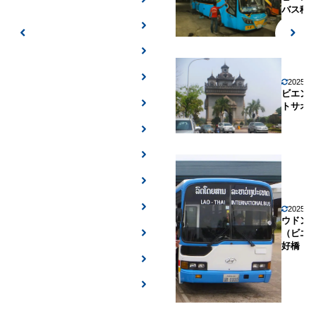
バス移
2025年
ビエン
トサオ
2025年
ウドン
（ビエ
好橋