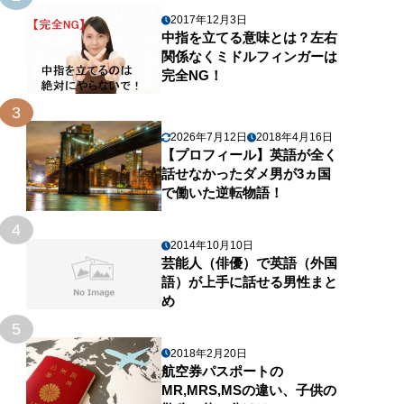
2017年12月3日
中指を立てる意味とは？左右
関係なくミドルフィンガーは
完全NG！
3
2026年7月12日
2018年4月16日
【プロフィール】英語が全く
話せなかったダメ男が3ヵ国
で働いた逆転物語！
4
2014年10月10日
芸能人（俳優）で英語（外国
語）が上手に話せる男性まと
め
5
2018年2月20日
航空券パスポートの
MR,MRS,MSの違い、子供の