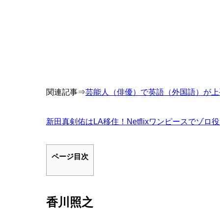
関連記事⇒
芸能人（俳優）で英語（外国語）が上
新田真剣佑はLA移住！Netflixワンピースでゾ
ページ目次
香川照之