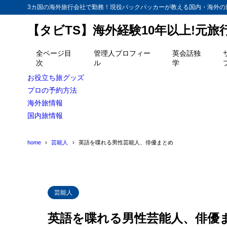
3カ国の海外旅行会社で勤務！現役バックパッカーが教える国内・海外の
【タビTS】海外経験10年以上!元
目次
全ページ目
管理人プロフィー
英会話独
次
ル
学
1
香川照之
お役立ち旅グッズ
2
プロの予約方法
長塚京三
海外旅情報
3
生島翔
国内旅情報
4
水嶋ヒロ
home
芸能人
英語を喋れる男性芸能人、俳優まとめ
5
小澤征悦
6
三上博史
7
松崎悠希
芸能人
8
森山未來
英語を喋れる男性芸能人、俳優
9
坂口憲二