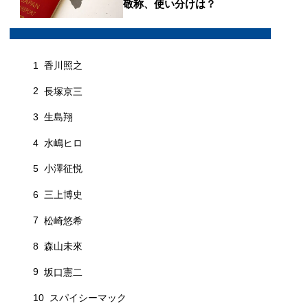
敬称、使い分けは？
1
香川照之
2
長塚京三
3
生島翔
4
水嶋ヒロ
5
小澤征悦
6
三上博史
7
松崎悠希
8
森山未來
9
坂口憲二
10
スパイシーマック