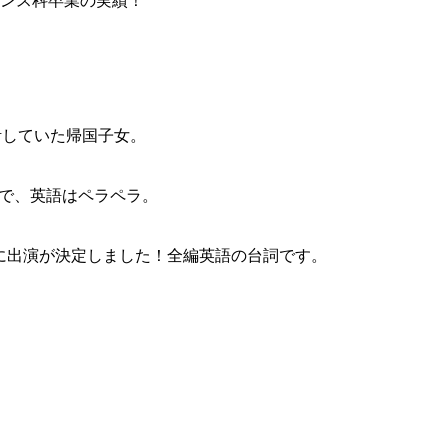
ダンス科卒業の実績！
活していた帰国子女。
で、英語はペラペラ。
5に出演が決定しました！全編英語の台詞です。