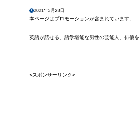
10
スパイシー
2021年3月28日
本ページはプロモーションが含まれています。
11
ローランド様
12
ユージ
英語が話せる、語学堪能な男性の芸能人、俳優を
13
薬丸裕英さ
14
テレビ朝日ド
15
武井壮 基礎
<スポンサーリンク>