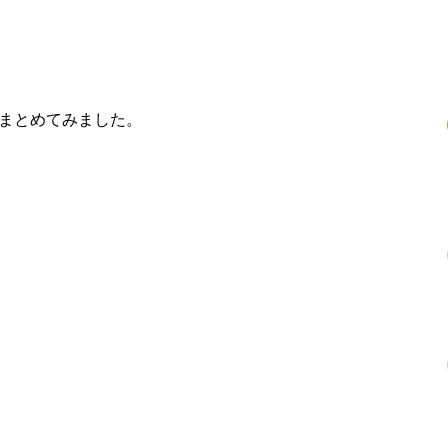
マック
まとめてみました。
んの週末ハワイ生活が凄い！
ラマ 民主 英語の台詞
英語はOK!