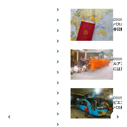
2026年
パスポ
存日数
2026年
ルアン
には見
2025年
ビエン
バス移