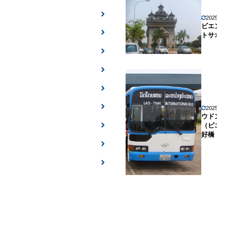
2025年
ビエン
トサオ
2025年
ウドン
（ビエ
好橋