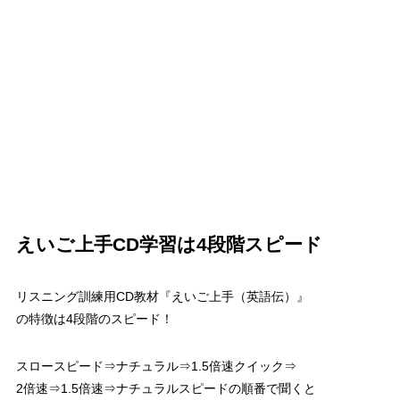
えいご上手CD学習は4段階スピード
リスニング訓練用CD教材『えいご上手（英語伝）』
の特徴は4段階のスピード！
スロースピード⇒ナチュラル⇒1.5倍速クイック⇒
2倍速⇒1.5倍速⇒ナチュラルスピードの順番で聞くと