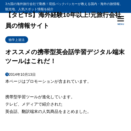
3カ国の海外旅行会社で勤務！現役バックパッカーが教える国内・海外の旅情報、
観光地、人気スポット情報を紹介
目次
【タビTS】海外経験10年以上!元旅行会社
員の情報サイト
MENU
1
mayumi3 翻訳機 王様のブランチ
独学上達法
2
翻訳機 ポケットトークは精度が高かった件
3
オススメの携帯型英会話学習デジタル端末
英語をなぞると日本語に変換 和英モデル
ツールはこれだ！
4
カバン、ポケットの中のLL英会話教室 エクスワードライズ
5
デジタル学習ツール ジョイスタディに『デイリースピーキング』
2014年10月13日
収録
本ページはプロモーションが含まれています。
6
OLYMPUS 携帯型ICボイスレコーダー VoiceTrek
7
携帯型英会話学習プレーヤー『I talk TV』
携帯型学習ツールが進化しています。
テレビ、メディアで紹介された
8
えいご上手CD学習は4段階スピード
英会話、翻訳端末の人気商品をまとめました。
9
英会話練習手帳チャティパロット