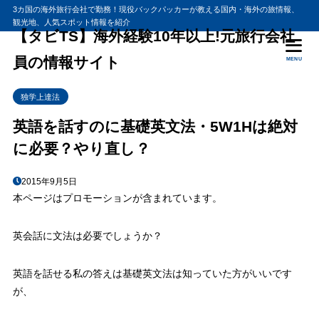
3カ国の海外旅行会社で勤務！現役バックパッカーが教える国内・海外の旅情報、
観光地、人気スポット情報を紹介
【タビTS】海外経験10年以上!元旅行会社
員の情報サイト
MENU
独学上達法
英語を話すのに基礎英文法・5W1Hは絶対
に必要？やり直し？
2015年9月5日
本ページはプロモーションが含まれています。
英会話に文法は必要でしょうか？
英語を話せる私の答えは基礎英文法は知っていた方がいいです
が、