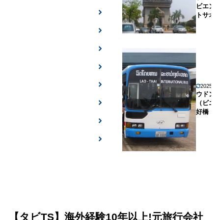
ビエン
トサオ
2025年
ウドン
（ビエ
好橋
【タビTS】海外経験10年以上!元旅行会社