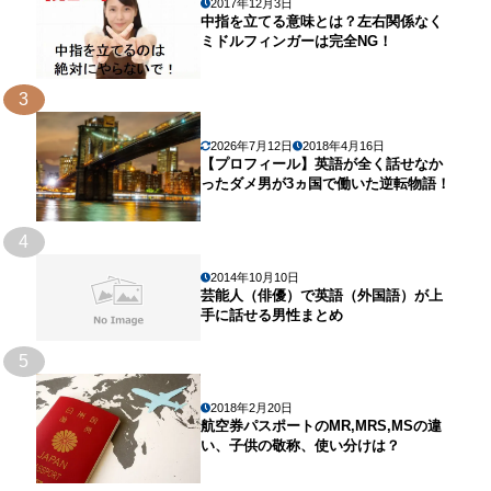
2017年12月3日
中指を立てる意味とは？左右関係なく
ミドルフィンガーは完全NG！
3
2026年7月12日
2018年4月16日
【プロフィール】英語が全く話せなか
ったダメ男が3ヵ国で働いた逆転物語！
4
2014年10月10日
芸能人（俳優）で英語（外国語）が上
手に話せる男性まとめ
5
2018年2月20日
航空券パスポートのMR,MRS,MSの違
い、子供の敬称、使い分けは？