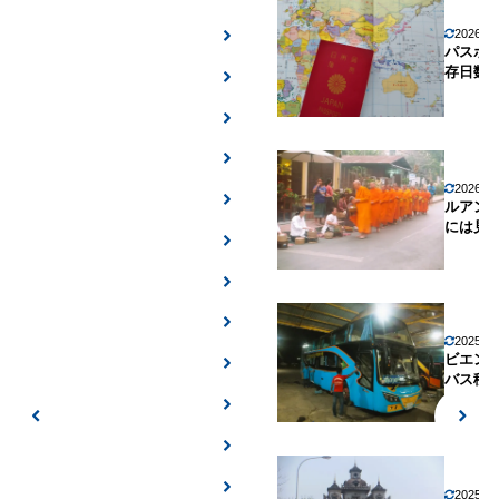
2026年
パスポ
存日数
2026年
ルアン
には見
2025年
ビエン
バス移
2025年