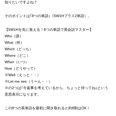
知りたいですよね？
そのポイントは｢8つの単語｣（5W1Hプラス2単語）
。
【5W1Hを先に覚える！8つの単語で英会話マスター】
Who（誰）
What（何）
Which（どっち）
Where（どこ）
When（いつ）
How（どうやって）
※
Well（えっと・・）
※
Let me see（うーん・・）
※
の2つは｢今返事を考えているから、ちょっと待ってね｣という
意思表示になります。
この8つの英単語を最初に聞き取れると
約8割はOK！