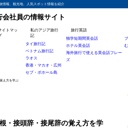
旅情報、観光地、人気スポット情報を紹介
旅行会社員の情報サイト
サイトマッ
私のアジア旅行
旅行英語
プ
記
独学短期間英会話
を知る
タイ旅行記
ホテル英会話
？
ベトナム旅行記
海外旅行で使える英会話フレー
ラオス
ズ
場合
香港・マカオ・広州
尾辞
セブ・ボホール島
の覚え方を学ぶ
パターンを学ぶならコレ！
語根・接頭辞・接尾辞の覚え方を学