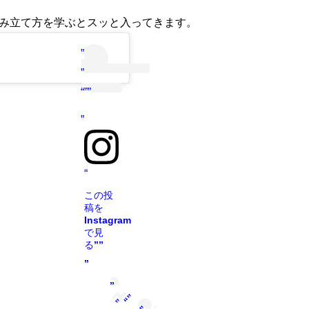
み立て方を学ぶとスッと入ってきます。
”
”
“””
”
“
この投
稿を
Instagram
で見
る””
”
”
“”
”