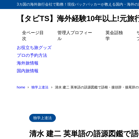
3カ国の海外旅行会社で勤務！現役バックパッカーが教える国内・海外の
【タビTS】海外経験10年以上!元
目次
全ページ目
管理人プロフィー
英会話独
次
ル
学
1
英単語の語源
お役立ち旅グッズ
語根とは
1.1
プロの予約方法
海外旅情報
接頭辞の
1.2
国内旅情報
最後に接
1.3
home
独学上達法
清水 建二 英単語の語源図鑑で語根・接頭辞・接尾辞
2
効率よく語源
独学上達法
清水 建二 英単語の語源図鑑で