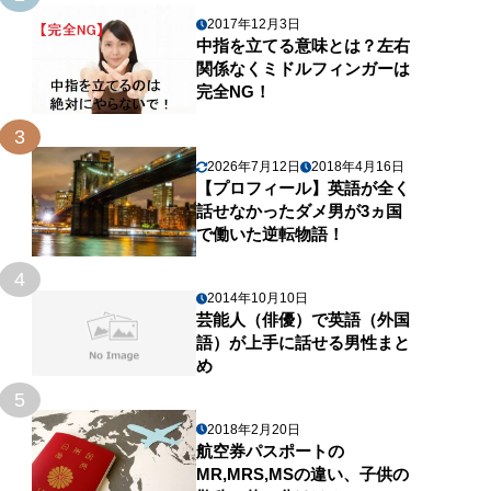
2017年12月3日
中指を立てる意味とは？左右
関係なくミドルフィンガーは
完全NG！
3
2026年7月12日
2018年4月16日
【プロフィール】英語が全く
話せなかったダメ男が3ヵ国
で働いた逆転物語！
4
2014年10月10日
芸能人（俳優）で英語（外国
語）が上手に話せる男性まと
め
5
2018年2月20日
航空券パスポートの
MR,MRS,MSの違い、子供の