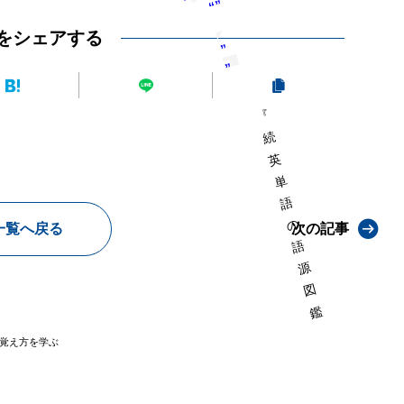
”
“”
をシェアする
”
”
“””
『
続
英
単
語
の
一覧へ戻る
次の記事
語
源
図
鑑
』
の覚え方を学ぶ
が
発
売