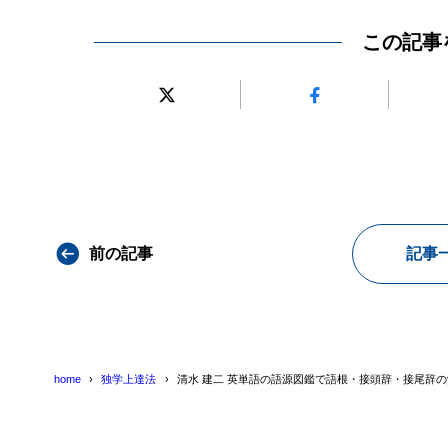
この記事
前の記事
記事
home
独学上達法
清水 建二 英単語の語源図鑑で語根・接頭辞・接尾辞