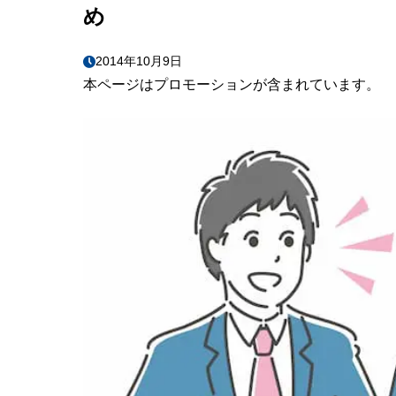
め
9
パックンのTv d
10
トランプ大統
2014年10月9日
本ページはプロモーションが含まれています。
11
言えたらスゴ
12
OKの略語っ
13
円周率の覚
14
言えたらス
15
When it r
16
銀メダリスト 
17
XYZの意味
18
小泉 孝太郎
19
行方不明者
20
『吉本新喜劇』