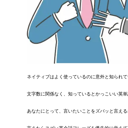
21
『I am se
22
アニメ 時をかけ
23
『funny
24
今話題の無
25
刑事コロンボ『最
26
厚切りジェイソ
27
ナッツリタ
ネイティブはよく使っているのに意外と知られて
28
『Hang in
文字数に関係なく、知っているとかっこいい英単
29
定番だけど『I 
30
かっこいい
あなたにとって、言いたいことをズバッと言える
かっこい
30.1
使ってみ
30.2