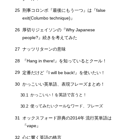
25
刑事コロンボ『最後にもう一つ』は『false
exit(Columbo technique)』
26
厚切りジェイソンの『Why Japanese
people?』続きを考えてみた
27
ナッツリターンの意味
28
『Hang in there!』を知っているとクール！
29
定番だけど『I will be back!』を使いたい！
30
かっこいい英単語、表現フレーズまとめ！
かっこいい！を英語で言うと！
30.1
使ってみたいクールなワード、フレーズ
30.2
31
オックスフォード辞典の2014年 流行英単語は
『vape』
32
心に響く英語の格言