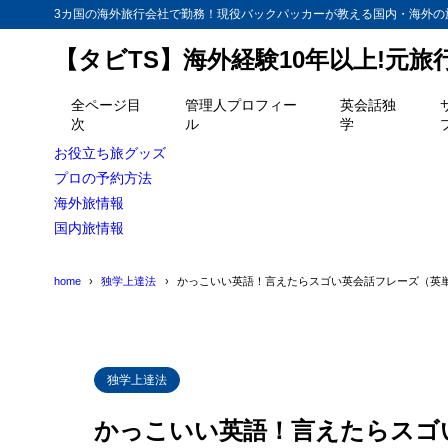
3カ国の海外旅行会社で勤務！現役バックパッカーが教える国内・海外の
【タビTS】海外経験10年以上!元
目次
全ページ目
管理人プロフィー
英会話独
次
ル
学
1
カッコいい！
お役立ち旅グッズ
2
プロの予約方法
スワッグとは
海外旅情報
3
シャボン 何語
国内旅情報
4
半沢直樹の決
home
独学上達法
かっこいい英語！言えたらスゴい英会話フレーズ（英
アメリカ
4.1
5
My car is a le
6
東大王伊沢 To 
独学上達法
7
お後がHere we
かっこいい英語！言えたらスゴ
8
渡邊雄太 hard 