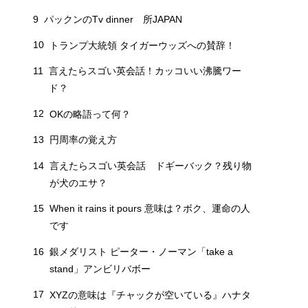
9
パックンのTv dinner 所JAPAN
10
トランプ大統領 タイガーウッズへの賛辞！
11
言えたらスゴい英会話！カッコいい沸騰ワー
ド？
12
OKの略語って何？
13
円周率の覚え方
14
言えたらスゴい英会話 ドギーバック？残り物
が犬のエサ？
15
When it rains it pours 意味は？ボク、運命の人
です
16
銀メダリスト ピーター・ノーマン「take a
stand」アンビリバボー
17
XYZの意味は『チャックが空いている』ハナタ