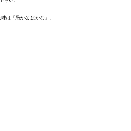
下さい。
ード辞典の2014年 流行英単語は『vape』
d』意味は「愚かな,ばかな」
。
語の格言
『ダメよ、ダメダメ』を英語で言うと？
お願いします』『お先に失礼します！お疲れ様！』を英語で！
しに日本へ？』を英語で言うと・・
話 最初と最後は『Gocha!』
スキップ）』はこの意味で使われる
y meだけでない！『stand』の意味はこうして使われている！
の意外な意味、使い方
対義語もセットで覚える！
ver)とスマート(smart) 意味の違い