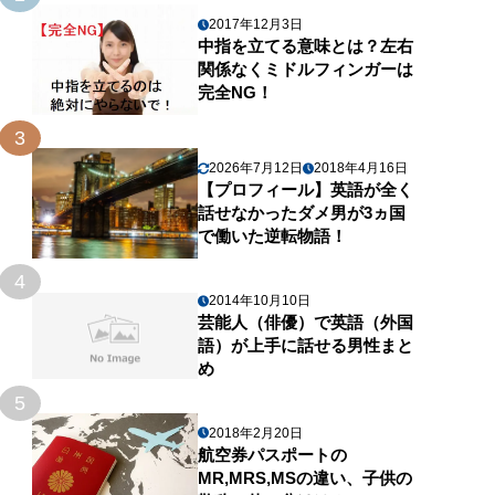
2017年12月3日
中指を立てる意味とは？左右
関係なくミドルフィンガーは
完全NG！
3
2026年7月12日
2018年4月16日
【プロフィール】英語が全く
話せなかったダメ男が3ヵ国
で働いた逆転物語！
4
2014年10月10日
芸能人（俳優）で英語（外国
語）が上手に話せる男性まと
め
5
2018年2月20日
航空券パスポートの
MR,MRS,MSの違い、子供の
l」