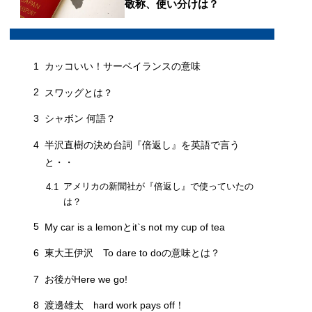
敬称、使い分けは？
1
カッコいい！サーベイランスの意味
2
スワッグとは？
3
シャボン 何語？
4
半沢直樹の決め台詞『倍返し』を英語で言う
と・・
アメリカの新聞社が『倍返し』で使っていたの
4.1
は？
5
My car is a lemonとit`s not my cup of tea
6
東大王伊沢 To dare to doの意味とは？
7
お後がHere we go!
8
渡邊雄太 hard work pays off！