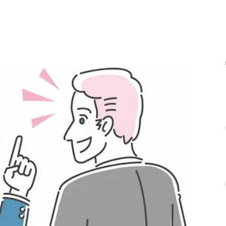
inner 所JAPAN
領 タイガーウッズへの賛辞！
い英会話！カッコいい沸騰ワード？
て何？
え方
ゴい英会話 ドギーバック？残り物が犬のエサ？
ains it pours 意味は？ボク、運命の人です
ピーター・ノーマン「take a stand」アンビリバボー
は『チャックが空いている』ハナタカ優越館
の英語の決め台詞「負け犬の遠吠えだ」下町ロケット
の未来の顔を予想する『エイジ・プログレッション』
お馴染みのオープニング曲名は失恋ソング「Somebody Stole My Ga