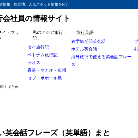
旅情報、観光地、人気スポット情報を紹介
旅行会社員の情報サイト
サイトマッ
私のアジア旅行
旅行英語
プ
記
独学短期間英会話
サーベイランスの意味
タイ旅行記
ホテル英会話
ベトナム旅行記
？
海外旅行で使える英会話フレー
ラオス
ズ
？
香港・マカオ・広州
セブ・ボホール島
め台詞『倍返し』を英語で言うと・・
単語）まとめ
の新聞社が『倍返し』で使っていたのは？
monとit`s not my cup of tea
dare to doの意味とは？
 go!
い英会話フレーズ（英単語）まと
work pays off！