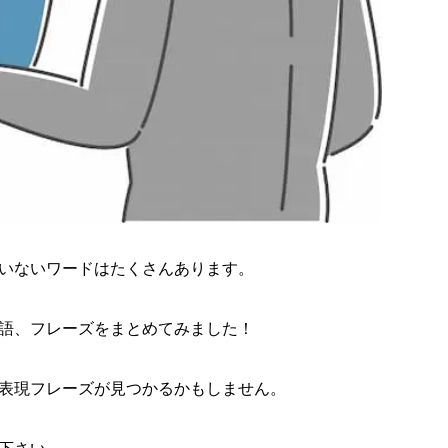
eing her』からの『We broke up』その意味とは！？
る少女 黒板に書いてあった英語『Time waits for no one』
 bone』を知っているとカッコイイかも！月曜から夜ふかし
人機ドローンの意味を知っているとクール！
後にもう一つ』は『false exit(Columbo technique)』
ンの『Why Japanese people?』続きを考えてみた
ーンの意味
いないワードはたくさんあります。
 there!』を知っているとクール！
語、フレーズをまとめてみました！
will be back!』を使いたい！
英単語、表現フレーズまとめ！
表現フレーズが見つかるかもしません。
い！を英語で言うと！
たいクールなワード、フレーズ