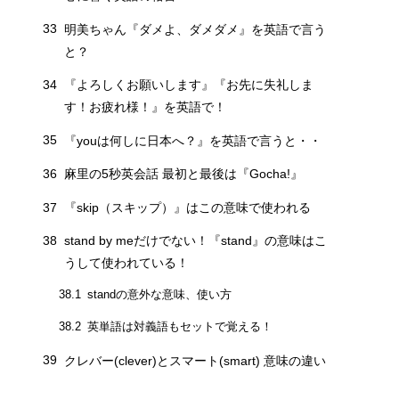
33
明美ちゃん『ダメよ、ダメダメ』を英語で言う
と？
34
『よろしくお願いします』『お先に失礼しま
す！お疲れ様！』を英語で！
35
『youは何しに日本へ？』を英語で言うと・・
36
麻里の5秒英会話 最初と最後は『Gocha!』
37
『skip（スキップ）』はこの意味で使われる
38
stand by meだけでない！『stand』の意味はこ
うして使われている！
standの意外な意味、使い方
38.1
英単語は対義語もセットで覚える！
38.2
39
クレバー(clever)とスマート(smart) 意味の違い