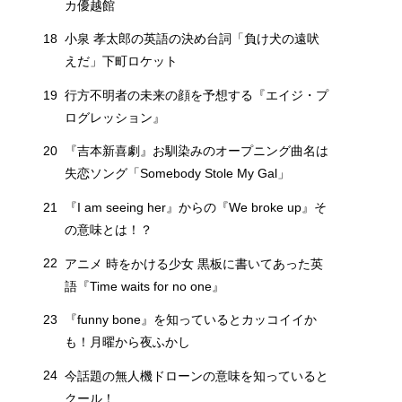
カ優越館
18
小泉 孝太郎の英語の決め台詞「負け犬の遠吠
えだ」下町ロケット
19
行方不明者の未来の顔を予想する『エイジ・プ
ログレッション』
20
『吉本新喜劇』お馴染みのオープニング曲名は
失恋ソング「Somebody Stole My Gal」
21
『I am seeing her』からの『We broke up』そ
の意味とは！？
22
アニメ 時をかける少女 黒板に書いてあった英
語『Time waits for no one』
23
『funny bone』を知っているとカッコイイか
も！月曜から夜ふかし
24
今話題の無人機ドローンの意味を知っていると
クール！