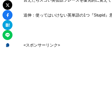
言えたらスゴい英会話フレーズを優先的に覚えて
31
オックスフォ
追伸：使ってはいけない英単語の1つ
『Stupi
32
心に響く英
33
明美ちゃん
34
『よろしく
<スポンサーリンク>
35
『youは何
36
麻里の5秒英会
37
『skip（
38
stand b
stand
38.1
英単語は
38.2
39
クレバー(cle