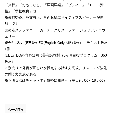
『旅行』『おもてなし』『洋画洋楽』『ビジネス』『TOEIC資
格』『学校教育』他
※教材監修、英文校正、音声収録にネイティブスピーカーが参
加・協力
開発者ステファニー・ガーチ、クリストファー ジュリアン ロウ
ェリー
※合計12枚（EE 6枚 EO(English Onlyの略) 6枚）、テキスト教材
1冊
※EEとEOの内容は同じ英会話教材（6ヶ月目標プログラム：360
教材）
※別売りで発音が正しいか採点する話す力完成、リスニング強化
の聞く力完成がある
※不明な点はチャットでも気軽に相談可（平日9：00～18：00）
”
ページ目次