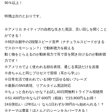
90％以上！
特徴は次のとおりです。
※アメリカ ネイティブの自然な生きた英語、言い回しを聞くこと
ができる！
※特許出願中の2段階スピード音声（ナチュラルスピードがまる
でスローモーション？）で動体聴力を鍛える
動く物をとらえるのが動体視力で耳で音を聞き分けるのが動体聴
力です！
※アメリカでよく使われる頻出表現、通じる英語だけを反復
※赤ちゃんと同じプロセスで習得（耳から学ぶ）
※日常生活で使われている3秒で話せる短いフレーズ
※最新のSNS表現、リアルタイム英語対応
※ちょっと合わないかな？お試し60日間無料トライアル視聴用
※51.400円が今なら27.600円（税抜）で23,800円もお得！
24分割払い（2年払い）なら1日わずか38円から始められる！？
※テーマは豊富！ほとんどのシーンをカバーできる！