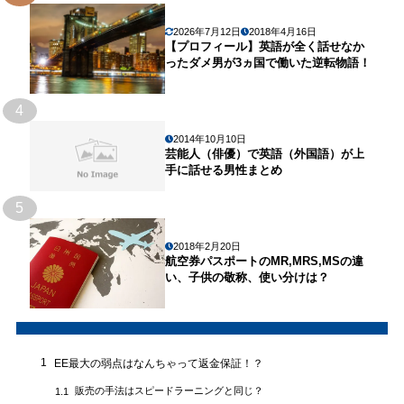
2026年7月12日
2018年4月16日
【プロフィール】英語が全く話せなか
ったダメ男が3ヵ国で働いた逆転物語！
4
2014年10月10日
芸能人（俳優）で英語（外国語）が上
手に話せる男性まとめ
5
2018年2月20日
航空券パスポートのMR,MRS,MSの違
い、子供の敬称、使い分けは？
1
EE最大の弱点はなんちゃって返金保証！？
販売の手法はスピードラーニングと同じ？
1.1