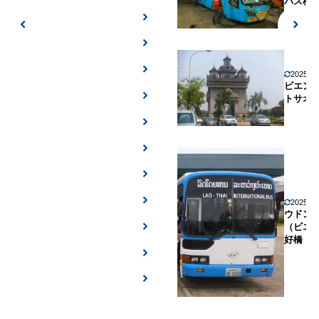
バス移
2025年
ビエン
トサオ
2025年
ウドン
（ビエ
好橋