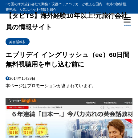
3カ国の海外旅行会社で勤務！現役バックパッカーが教える国内・海外の旅情報、
観光地、人気スポット情報を紹介
目次
【タビTS】海外経験10年以上!元旅行会社
員の情報サイト
MENU
1
EE最大の弱点はなんちゃって返金保証！？
英会話教材
販売の手法はスピードラーニングと同じ？
1.1
2
聞き流すだけで身につく英語教材って本当？
エブリデイ イングリッシュ（ee）60日間
無料視聴用を申し込む前に
3
英語を諦めた人に売れてる教材なんてありません！
4
A happy new yearと言う外国人はほぼいません
2014年1月29日
本ページはプロモーションが含まれています。