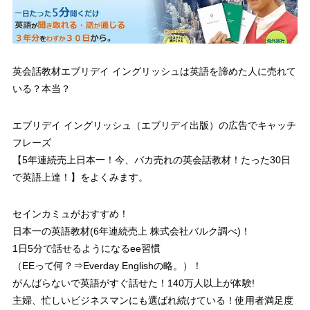
英会話教材エブリデイ イングリッシュは英語を諦めた人に売れて
いる？本当？
エブリデイ イングリッシュ（エブリデイ出版）の広告でキャッチ
フレーズ
【5年連続売上日本一！今、バカ売れの英会話教材！たった30日
で英語上達！】
をよくみます。
セインカミュがおすすめ！
日本一の英語教材(6年連続売上 株式会社バルク調べ)！
1日5分で話せるようになるee習慣
（EEって何？⇒Everday Englishの略。）！
がんばらないで英語がすぐ話せた！140万人以上が体験!
主婦、忙しいビジネスマンにも選ばれ続けている！使用者満足度