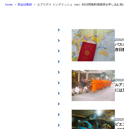
home
英会話教材
エブリデイ イングリッシュ（ee）60日間無料視聴用を申し込む前に
2026年
パスポ
存日数
2026年
ルアン
には見
2025年
ビエン