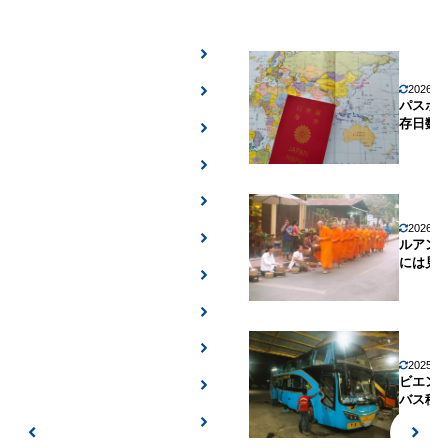
2026年
パスポ
存日数
2026年
ルアン
には見
2025年
ビエン
バス移