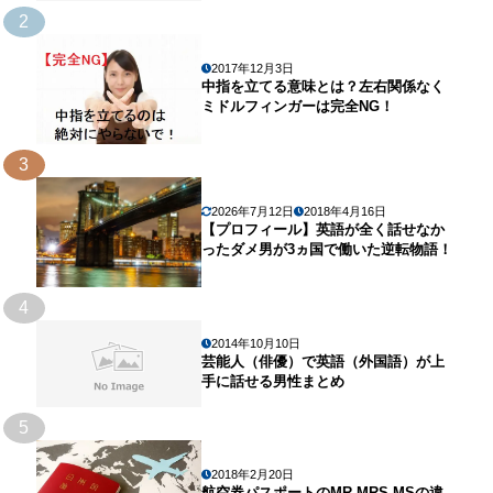
2
2017年12月3日
中指を立てる意味とは？左右関係なく
ミドルフィンガーは完全NG！
3
2026年7月12日
2018年4月16日
【プロフィール】英語が全く話せなか
ったダメ男が3ヵ国で働いた逆転物語！
4
2014年10月10日
芸能人（俳優）で英語（外国語）が上
手に話せる男性まとめ
5
2018年2月20日
航空券パスポートのMR,MRS,MSの違