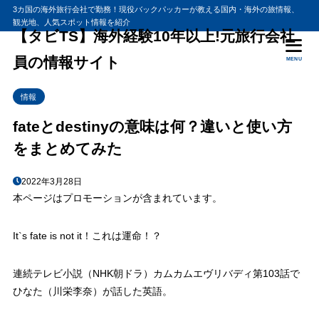
3カ国の海外旅行会社で勤務！現役バックパッカーが教える国内・海外の旅情報、
観光地、人気スポット情報を紹介
【タビTS】海外経験10年以上!元旅行会社
員の情報サイト
MENU
情報
fateとdestinyの意味は何？違いと使い方
をまとめてみた
2022年3月28日
本ページはプロモーションが含まれています。
It`s fate is not it！これは運命！？
連続テレビ小説（NHK朝ドラ）カムカムエヴリバディ第103話で
ひなた（川栄李奈）が話した英語。