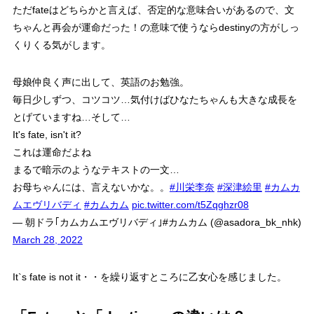
ただfateはどちらかと言えば、否定的な意味合いがあるので、文
ちゃんと再会が運命だった！の意味で使うならdestinyの方がしっ
くりくる気がします。
母娘仲良く声に出して、英語のお勉強。
毎日少しずつ、コツコツ…気付けばひなたちゃんも大きな成長を
とげていますね…そして…
It's fate, isn't it?
これは運命だよね
まるで暗示のようなテキストの一文…
お母ちゃんには、言えないかな。。
#川栄李奈
#深津絵里
#カムカ
ムエヴリバディ
#カムカム
pic.twitter.com/t5Zqghzr08
— 朝ドラ｢カムカムエヴリバディ｣#カムカム (@asadora_bk_nhk)
March 28, 2022
It`s fate is not it・・を繰り返すところに乙女心を感じました。