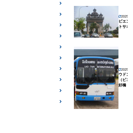
2025年
ビエン
トサオ
2025年
ウドン
（ビエ
好橋