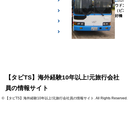
2025年
ウドン
（ビエ
好橋
【タビTS】海外経験10年以上!元旅行会社
員の情報サイト
© 【タビTS】海外経験10年以上!元旅行会社員の情報サイト. All Rights Reserved.