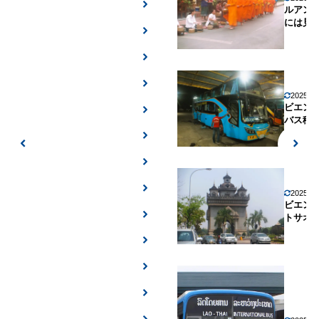
ルアン
には見
2025年
ビエン
バス移
2025年
ビエン
トサオ