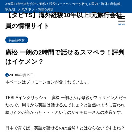
3カ国の海外旅行会社で勤務！現役バックパッカーが教える国内・海外の旅情報、
観光地、人気スポット情報を紹介
目次
【タビTS】海外経験10年以上!元旅行会社
員の情報サイト
MENU
1
英語が話せるようになる！
英会話教材
2
話せるスマペラの評価はどうなの？
廣松 一朗の2時間で話せるスマペラ！評判
3
知らないとヤバイのにほとんど知らない事とは？
はイケメン？
4
リスニングの練習は要らない！
5
感情を込めないと話せない！？
2018年9月19日
本ページはプロモーションが含まれています。
T
EBLAイングリッシュ 廣松 一朗さんは母親がフィリピン人だっ
たので、周りから
英語は話せるんでしょ？
と当然のように言われ
続けたのが辛かった・・・というのがイチローさんの本音です。
日本で育てば、英語が話せるのは当然！とはならないですよね？