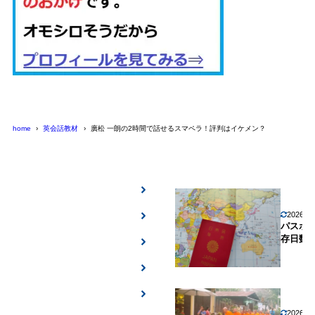
home
英会話教材
廣松 一朗の2時間で話せるスマペラ！評判はイケメン？
2026年
パスポ
存日数
2026年