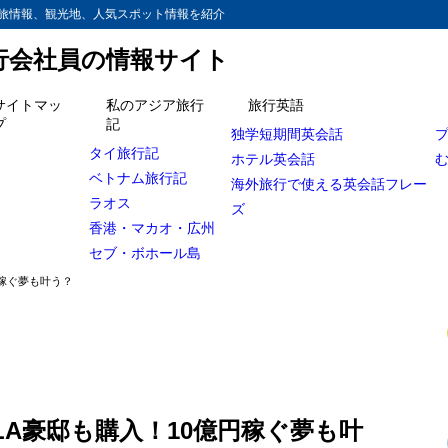
旅情報、観光地、人気スポット情報を紹介
旅行会社員の情報サイト
サイトマッ
私のアジア旅行
旅行英語
プ
記
独学短期間英会話
アメリカへスケボー移住
タイ旅行記
ホテル英会話
ベトナム旅行記
ルスの豪邸を購入！
海外旅行で使える英会話フレー
ラオス
ズ
の練習場所は街中！
香港・マカオ・広州
になる収入は？
セブ・ボホール島
稼ぐ夢も叶う？
前！？何度も転んでいた・・・
A豪邸も購入！10億円稼ぐ夢も叶