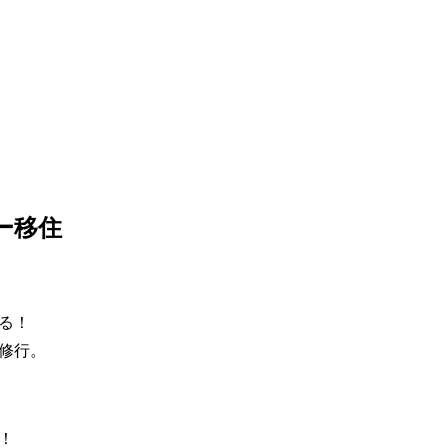
ー移住
る！
修行。
！