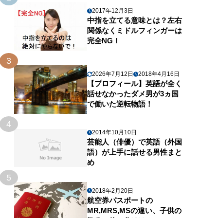
2017年12月3日
中指を立てる意味とは？左右
関係なくミドルフィンガーは
完全NG！
3
2026年7月12日
2018年4月16日
【プロフィール】英語が全く
話せなかったダメ男が3ヵ国
で働いた逆転物語！
4
2014年10月10日
芸能人（俳優）で英語（外国
語）が上手に話せる男性まと
め
5
2018年2月20日
航空券パスポートの
MR,MRS,MSの違い、子供の