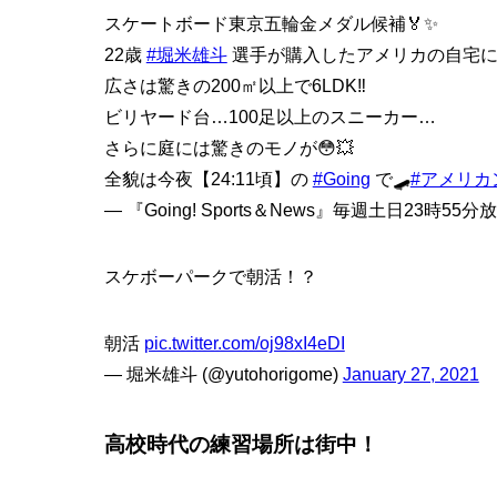
スケートボード東京五輪金メダル候補🏅✨
22歳
#堀米雄斗
選手が購入したアメリカの自宅に、
広さは驚きの200㎡以上で6LDK‼️
ビリヤード台…100足以上のスニーカー…
さらに庭には驚きのモノが😳💥
全貌は今夜【24:11頃】の
#Going
で🛹
#アメリカ
— 『Going! Sports＆News』毎週土日23時55分放送
スケボーパークで朝活！？
朝活
pic.twitter.com/oj98xI4eDI
— 堀米雄斗 (@yutohorigome)
January 27, 2021
高校時代の練習場所は街中！