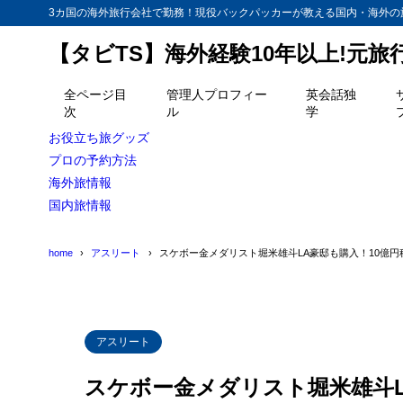
3カ国の海外旅行会社で勤務！現役バックパッカーが教える国内・海外の
【タビTS】海外経験10年以上!元
目次
全ページ目
管理人プロフィー
英会話独
次
ル
学
1
高校卒業後、
お役立ち旅グッズ
2
プロの予約方法
ロスアンジェ
海外旅情報
高校時代
2.1
国内旅情報
3
堀米選手の気
home
アスリート
スケボー金メダリスト堀米雄斗LA豪邸も購入！10億円
4
骨折は当たり
アスリート
スケボー金メダリスト堀米雄斗L