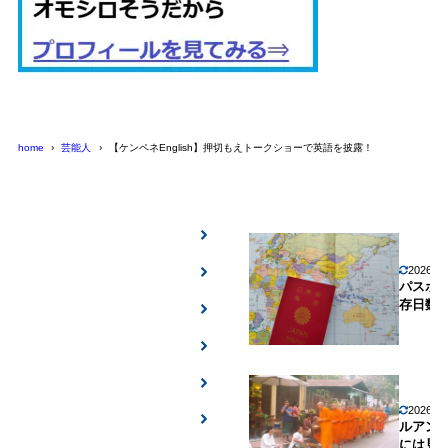
home
芸能人
【ケンペネEnglish】押切もえトークショーで英語を披露！
2026年
パスポ
存日数
2026年
ルアン
には見