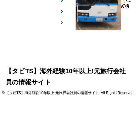
（ビエ
好橋
【タビTS】海外経験10年以上!元旅行会社
員の情報サイト
© 【タビTS】海外経験10年以上!元旅行会社員の情報サイト. All Rights Reserved.