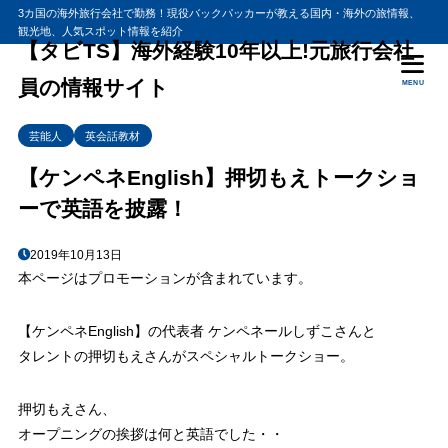
3カ国の海外旅行会社で勤務！現役バックパッカーが教える国内・海外の旅情報、
観光地、人気スポット情報を紹介
目次
【タビTS】海外経験10年以上!元旅行会社
員の情報サイト
MENU
1
もえさん、苦労人なんです！
芸能人
英会話教材
2
英語が話せたと実感できた時
【ケンペネEnglish】押切もえトークショ
3
ケンペネールしずこからのアドバイス
ーで英語を披露！
2019年10月13日
本ページはプロモーションが含まれています。
【ケンペネEnglish】の代表者 ケンペネールしずこさんと
タレントの押切もえさんがスペシャルトークショー。
押切もえさん、
オープニングの挨拶は何と英語でした・・