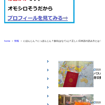
home
情報
にほんじん？にっぽんじん？放出(はなてん)？正しい日本語の読み方とは？
2026年
パスポ
存日数
2026年