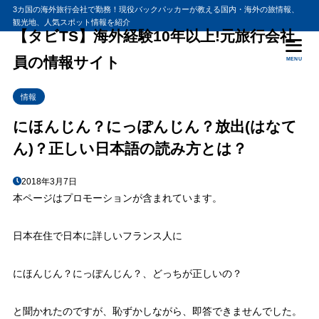
3カ国の海外旅行会社で勤務！現役バックパッカーが教える国内・海外の旅情報、
観光地、人気スポット情報を紹介
目次
【タビTS】海外経験10年以上!元旅行会社
員の情報サイト
MENU
1
にほんじん、にっぽんじん問題に終止符！
情報
2
まとめ 本当にどっちでもいい
3
にほんじん？にっぽんじん？放出(はなて
追加：「放出」の読み方問題
ん)？正しい日本語の読み方とは？
2018年3月7日
本ページはプロモーションが含まれています。
日本在住で日本に詳しいフランス人に
にほんじん？にっぽんじん？、どっちが正しいの？
と聞かれたのですが、恥ずかしながら、即答できませんでした。