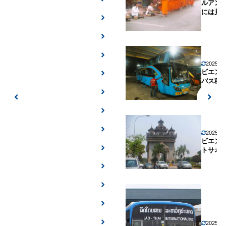
ルアン
には見
2025年
ビエン
バス移
2025年
ビエン
トサオ
2025年