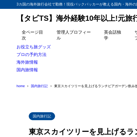
3カ国の海外旅行会社で勤務！現役バックパッカーが教える国内・海外の
【タビTS】海外経験10年以上!元
目次
全ページ目
管理人プロフィー
英会話独
次
ル
学
1
女子会サービス
お役立ち旅グッズ
2
プロの予約方法
暑くてビール
海外旅情報
3
よーし！飲も
国内旅情報
home
国内旅行記
東京スカイツリーを見上げるランチビアガーデン飲み
国内旅行記
東京スカイツリーを見上げるラ