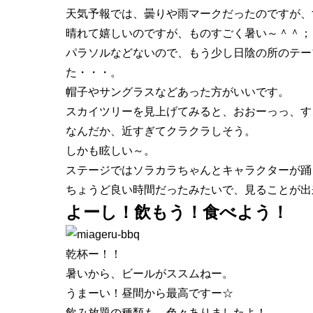
天気予報では、
曇り
や
雨
マークだったのですが、
晴れて嬉しいのですが、ものすごく
暑い～
＾＾；
パラソルなどないので、もう少し
日陰
の所のテー
た・・・。
帽子やサングラスなどあった方がいいです。
スカイツリー
を見上げてみると、おおーっっ、す
なんだか、近すぎてクラクラしそう。
しかも眩しい～。
ステージでは
ソラカラちゃん
とキャラクターが踊
ちょうど良い時間だったみたいで、見ることが出
よーし！飲もう！食べよう！
乾杯ー！！
暑いから、
ビール
がススムねー。
うまーい！昼間から最高ですー☆
飲み放題の種類も、色々ありましたよ！