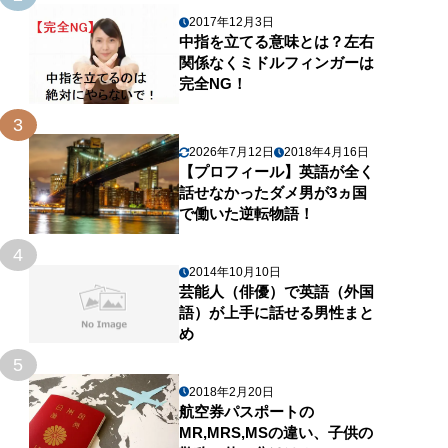
2017年12月3日
中指を立てる意味とは？左右
関係なくミドルフィンガーは
完全NG！
3
2026年7月12日
2018年4月16日
【プロフィール】英語が全く
話せなかったダメ男が3ヵ国
で働いた逆転物語！
4
2014年10月10日
芸能人（俳優）で英語（外国
語）が上手に話せる男性まと
め
5
2018年2月20日
航空券パスポートの
MR,MRS,MSの違い、子供の