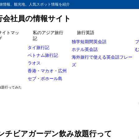
旅情報、観光地、人気スポット情報を紹介
旅行会社員の情報サイト
サイトマッ
私のアジア旅行
旅行英語
プ
記
独学短期間英会話
で120分飲み放題
タイ旅行記
ホテル英会話
ベトナム旅行記
日和だ！
海外旅行で使える英会話フレー
ラオス
ズ
う！食べよう！
香港・マカオ・広州
セブ・ボホール島
放題行ってみた
ンチビアガーデン飲み放題行って