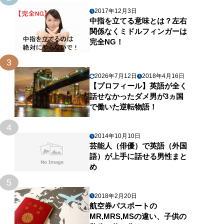
2017年12月3日
中指を立てる意味とは？左右
関係なくミドルフィンガーは
完全NG！
3
2026年7月12日
2018年4月16日
【プロフィール】英語が全く
話せなかったダメ男が3ヵ国
で働いた逆転物語！
4
2014年10月10日
芸能人（俳優）で英語（外国
語）が上手に話せる男性まと
め
5
2018年2月20日
航空券パスポートの
MR,MRS,MSの違い、子供の