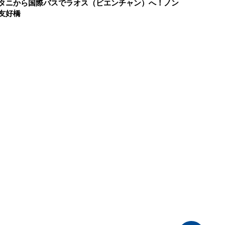
タニから国際バスでラオス（ビエンチャン）へ！ノン
友好橋