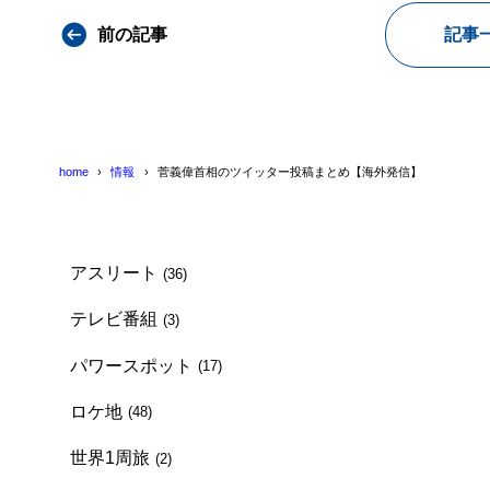
前の記事
記事
home
情報
菅義偉首相のツイッター投稿まとめ【海外発信】
アスリート
(36)
テレビ番組
(3)
パワースポット
(17)
ロケ地
(48)
世界1周旅
(2)