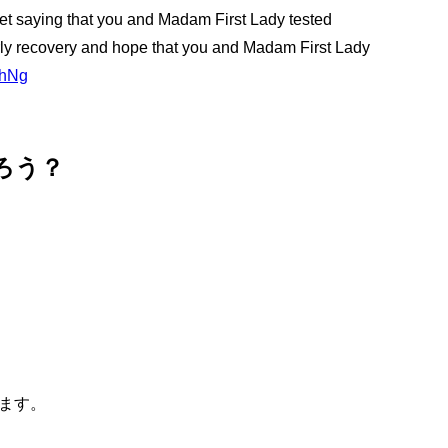
et saying that you and Madam First Lady tested
early recovery and hope that you and Madam First Lady
zhNg
ろう？
ます。