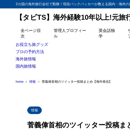
3カ国の海外旅行会社で勤務！現役バックパッカーが教える国内・海外の
【タビTS】海外経験10年以上!元
全ページ目
管理人プロフィー
英会話独
次
ル
学
お役立ち旅グッズ
プロの予約方法
海外旅情報
国内旅情報
home
情報
菅義偉首相のツイッター投稿まとめ【海外発信】
情報
菅義偉首相のツイッター投稿ま