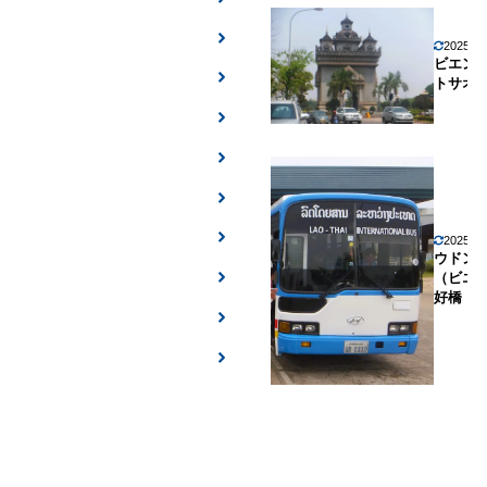
2025年
ビエン
トサオ
2025年
ウドン
（ビエ
好橋