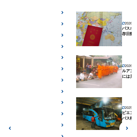
2026年
パスポ
存日数
2026年
ルアン
には見
2025年
ビエン
バス移