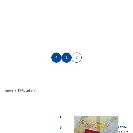
2021年8月22日
2011年6月5日
自由が丘・下北沢お洒落で人気のデートスポット
観光スポット
1
2
home
観光スポット
2026年
パスポ