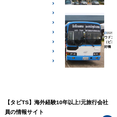
2025年
ウドン
（ビエ
好橋
【タビTS】海外経験10年以上!元旅行会社
員の情報サイト