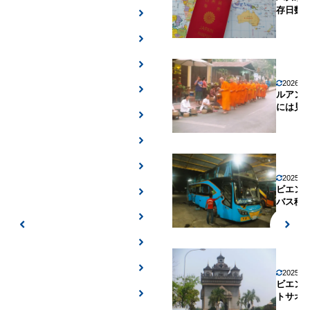
存日数
2026年
ルアン
には見
2025年
ビエン
バス移
2025年
ビエン
トサオ