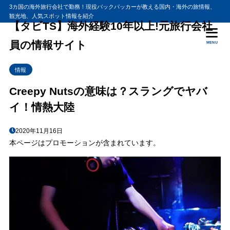
3カ国の海外旅行会社で勤務！現役バックパッカーが教える国内・海外の旅情報、
観光地、人気スポット情報を紹介
目次
【タビTS】海外経験10年以上!元旅行会社
員の情報サイト
MENU
1
クリーピーナッツの意味が判明
情報
2
香川照之がクリーピーな人を演じた映画
Creepy Nutsの意味は？スラングでヤバ
イ！情熱大陸
2020年11月16日
本ページはプロモーションが含まれています。