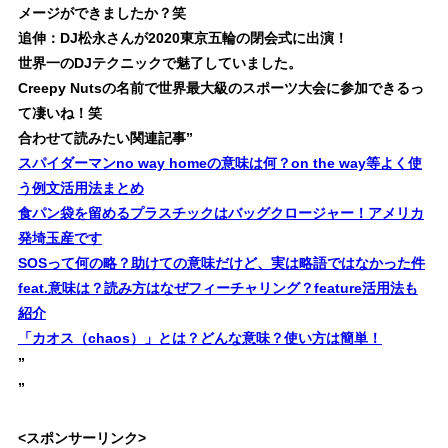
メージができましたか？笑
追伸：DJ松永さんが2020東京五輪の閉会式に出演！
世界一のDJテクニックで魅了していました。
Creepy Nutsの名前で世界最大級のスポーツ大会に参加できるっ
て凄いね！笑
合わせて読みたい関連記事
”
スパイダーマンno way homeの意味は何？on the way等よく使
う例文活用法まとめ
食パン袋を留めるプラスチックはバッグクロージャー！アメリカ
発埼玉産です
SOSって何の略？助けての意味だけど、実は略語ではなかった件
feat.意味は？読み方はなぜフィーチャリング？feature活用法も
紹介
「カオス（chaos）」とは？どんな意味？使い方は簡単！
”
”
<スポンサーリンク>