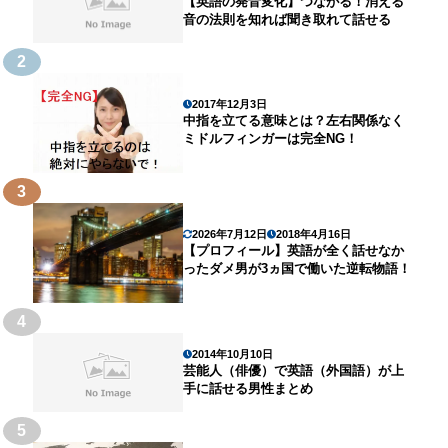
【英語の発音変化】つながる！消える
音の法則を知れば聞き取れて話せる
2
2017年12月3日
中指を立てる意味とは？左右関係なく
ミドルフィンガーは完全NG！
3
2026年7月12日
2018年4月16日
【プロフィール】英語が全く話せなか
ったダメ男が3ヵ国で働いた逆転物語！
4
2014年10月10日
芸能人（俳優）で英語（外国語）が上
手に話せる男性まとめ
5