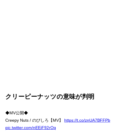
クリーピーナッツの意味が判明
◆MV公開◆
Creepy Nuts / のびしろ【MV】
https://t.co/znUA7BFFPb
pic.twitter.com/nEEiF92rOq