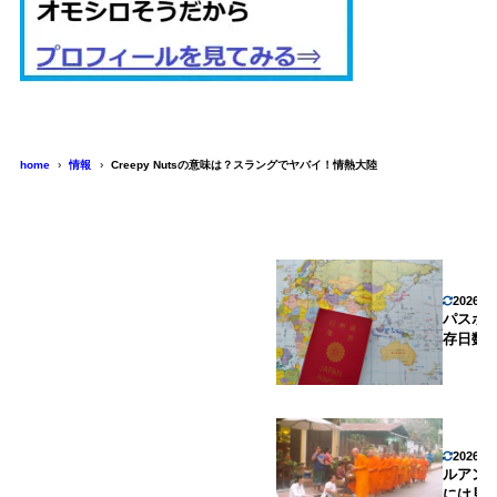
home
情報
Creepy Nutsの意味は？スラングでヤバイ！情熱大陸
2026年
パスポ
存日数
2026年
ルアン
には見