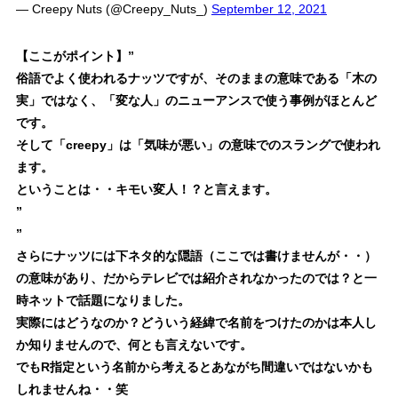
— Creepy Nuts (@Creepy_Nuts_)
September 12, 2021
【ここがポイント】
”
俗語でよく使われるナッツですが、そのままの意味である
「木の
実」ではなく、「変な人」
のニューアンスで使う事例がほとんど
です。
そして
「creepy」は「気味が悪い」の意味でのスラング
で使われ
ます。
ということは・・
キモい変人！？
と言えます。
”
”
さらにナッツには下ネタ的な隠語（ここでは書けませんが・・）
の意味があり、だからテレビでは紹介されなかったのでは？と一
時ネットで話題になりました。
実際にはどうなのか？どういう経緯で名前をつけたのかは本人し
か知りませんので、何とも言えないです。
でも
R指定という名前
から考えるとあながち間違いではないかも
しれませんね・・笑