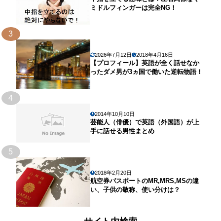
ミドルフィンガーは完全NG！
3
2026年7月12日
2018年4月16日
【プロフィール】英語が全く話せなか
ったダメ男が3ヵ国で働いた逆転物語！
4
2014年10月10日
芸能人（俳優）で英語（外国語）が上
手に話せる男性まとめ
5
2018年2月20日
航空券パスポートのMR,MRS,MSの違
い、子供の敬称、使い分けは？