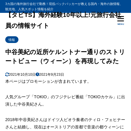
3カ国の海外旅行会社で勤務！現役バックパッカーが教える国内・海外の旅情報、
観光地、人気スポット情報を紹介
【タビTS】海外経験10年以上!元旅行会社
員の情報サイト
MENU
情報
中谷美紀の近所ケルントナー通りのストリ
ートビュー（ウィーン）を再現してみた
2021年10月10日
2021年9月23日
本ページはプロモーションが含まれています。
人気グループ「TOKIO」のフジテレビ番組「TOKIOカケル」に出
演した中谷美紀さん。
2018年中谷美紀さんはドイツ人ビオラ奏者のティロ・フェヒナー
さんと結婚し、現在はオーストリアの首都で音楽の都ウィーンに