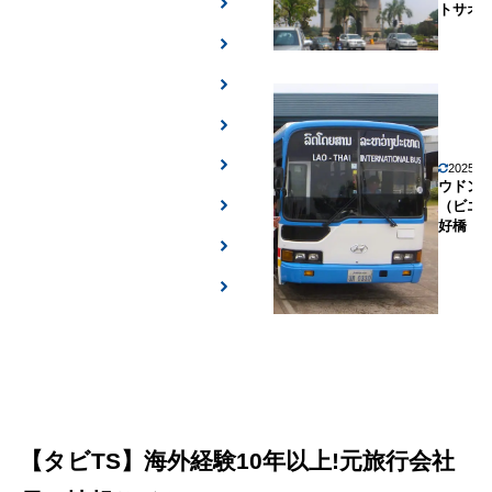
トサオ
2025年
ウドン
（ビエ
好橋
【タビTS】海外経験10年以上!元旅行会社