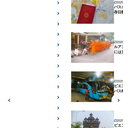
2026年
パスポ
存日数
2026年
ルアン
には見
2025年
ビエン
バス移
2025年
ビエン