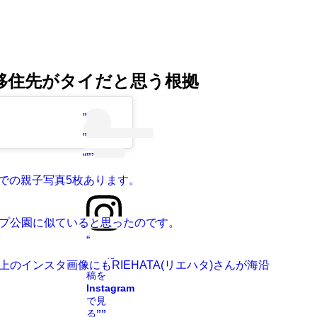
海外移住先がタイだと思う根拠
”
”
“””
園での親子写真5枚あります。
”
プ公園に似ていると思ったのです。
“
この投
インスタ画像にもRIEHATA(リエハタ)さんが海沿
稿を
Instagram
で見
る””