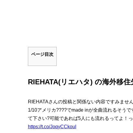
ページ目次
RIEHATA(リエハタ) の海
RIEHATAさんの投稿と関係ない内容ですみません?
1/10アメリカ????でmade inが全曲流れ
て下さい?可能であれば5人にも流れるってよ！っ
https://t.co/JoqyCCkouI