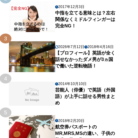
2017年12月3日
中指を立てる意味とは？左右
関係なくミドルフィンガーは
完全NG！
3
2026年7月12日
2018年4月16日
【プロフィール】英語が全く
話せなかったダメ男が3ヵ国
で働いた逆転物語！
4
2014年10月10日
芸能人（俳優）で英語（外国
語）が上手に話せる男性まと
め
5
2018年2月20日
航空券パスポートの
MR,MRS,MSの違い、子供の