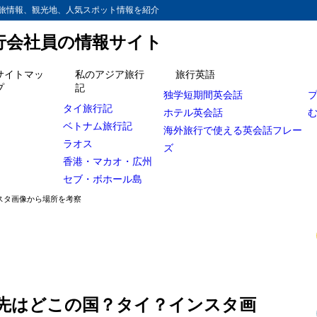
旅情報、観光地、人気スポット情報を紹介
旅行会社員の情報サイト
サイトマッ
私のアジア旅行
旅行英語
プ
記
独学短期間英会話
(リエハタ) の海外移住先はどこの国？ハワイが有力？
タイ旅行記
ホテル英会話
ベトナム旅行記
(リエハタ)さんの海外移住先がタイだと思う根拠
海外旅行で使える英会話フレー
ラオス
ズ
注目のシラチャはどんな場所？日本人街もある！
香港・マカオ・広州
セブ・ボホール島
芸能人の関連記事
ンスタ画像から場所を考察
外移住先はどこの国？タイ？インスタ画