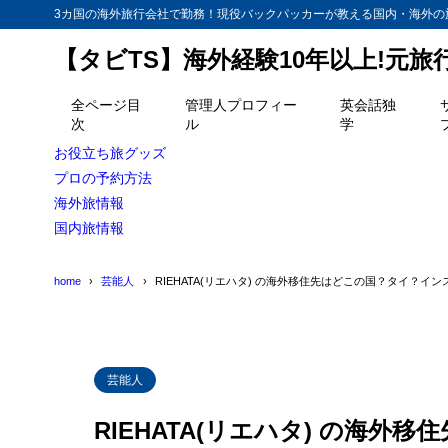
3カ国の海外旅行会社で勤務！現役バックパッカーが教える国内・海外の
【タビTS】海外経験10年以上!元
目次
全ページ目
管理人プロフィー
英会話独
次
ル
学
1
RIEHATA
お役立ち旅グッズ
2
プロの予約方法
RIEHATA
海外旅情報
3
【番外編】今
国内旅情報
4
英語が話せる
home
芸能人
RIEHATA(リエハタ) の海外移住先はどこの国？タイ？イ
芸能人
RIEHATA(リエハタ) の海