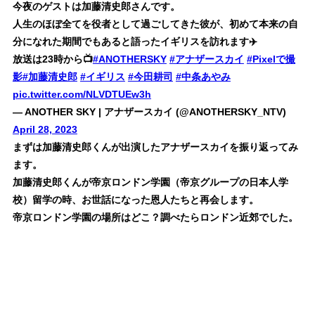
今夜のゲストは加藤清史郎さんです。
人生のほぼ全てを役者として過ごしてきた彼が、初めて本来の自
分になれた期間でもあると語ったイギリスを訪れます✈️
放送は23時から📺
#ANOTHERSKY
#アナザースカイ
#Pixelで撮
影
#加藤清史郎
#イギリス
#今田耕司
#中条あやみ
pic.twitter.com/NLVDTUEw3h
— ANOTHER SKY | アナザースカイ (@ANOTHERSKY_NTV)
April 28, 2023
まずは加藤清史郎くんが出演したアナザースカイを振り返ってみ
ます。
加藤清史郎くんが
帝京ロンドン学園（帝京グループの日本人学
校）留学の時、お世話になった恩人たちと再会
します。
帝京ロンドン学園の場所はどこ？調べたらロンドン近郊でした。