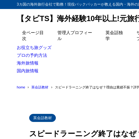
3カ国の海外旅行会社で勤務！現役バックパッカーが教える国内・海外の
【タビTS】海外経験10年以上!元
目次
全ページ目
管理人プロフィー
英会話独
次
ル
学
1
月曜から夜更
お役立ち旅グッズ
2
プロの予約方法
スピードラー
海外旅情報
3
スピードラー
国内旅情報
①広告宣
3.1
home
英会話教材
スピードラーニング終了はなぜ？理由は業績不振？評
②スピー
3.2
③英会話
3.3
4
簡単！楽に！
英会話教材
スピードラーニング終了はなぜ