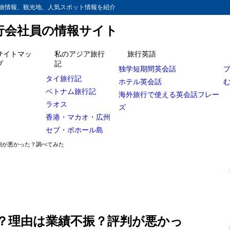
旅情報、観光地、人気スポット情報を紹介
旅行会社員の情報サイト
サイトマッ
私のアジア旅行
旅行英語
プ
記
独学短期間英会話
かしでも紹介！スピードラーニング販売停止の理由がヤバかった！
タイ旅行記
ホテル英会話
ベトナム旅行記
ニング販売会社 エスプリラインのサイトにアクセス
海外旅行で使える英会話フレー
ラオス
ズ
ニング終了の理由とは？
香港・マカオ・広州
伝費と売上のバランス悪化！
セブ・ボホール島
判が悪かった？調べてみた
ドラーニングの効果がなかった！？
教材会社ライバルとの競争に完敗
すぐに！はあり得ない！
？理由は業績不振？評判が悪かっ