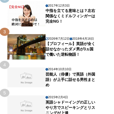
2017年12月3日
中指を立てる意味とは？左右
関係なくミドルフィンガーは
完全NG！
3
2026年7月12日
2018年4月16日
【プロフィール】英語が全く
話せなかったダメ男が3ヵ国
で働いた逆転物語！
4
2014年10月10日
芸能人（俳優）で英語（外国
語）が上手に話せる男性まと
め
5
2015年2月4日
英語シャドーイングの正しい
やり方でスピーキングとリス
ニングが上達