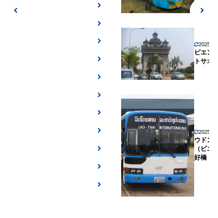
2025年
ビエン
トサオ
2025年
ウドン
（ビエ
好橋