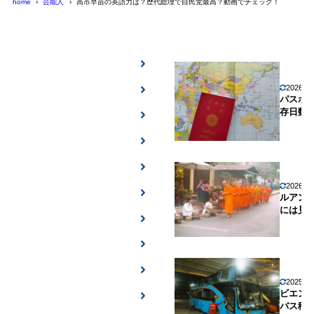
home
芸能人
高市早苗の英語力は？歴代総理で自民党最高？動画でチェック！
2026年
パスポ
存日数
2026年
ルアン
には見
2025年
ビエン
バス移