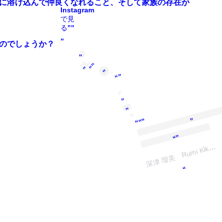
稿を
に溶け込んで仲良くなれること、そして家族の存在が
Instagram
で見
る””
”
のでしょうか？
”
“”
”
”
“”
”
”
h
mi
”
“””
“”
深
uc
稿
Kik
“