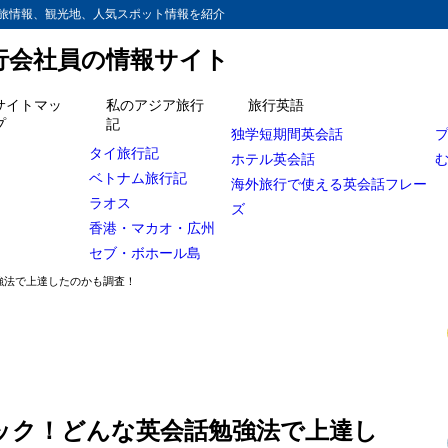
旅情報、観光地、人気スポット情報を紹介
旅行会社員の情報サイト
サイトマッ
私のアジア旅行
旅行英語
プ
記
独学短期間英会話
語力をマリナーズ入団会見動画でチェック！
タイ旅行記
ホテル英会話
ベトナム旅行記
んな英会話勉強法で上達したのか
海外旅行で使える英会話フレー
ラオス
ズ
人気記事
香港・マカオ・広州
セブ・ボホール島
強法で上達したのかも調査！
ック！どんな英会話勉強法で上達し