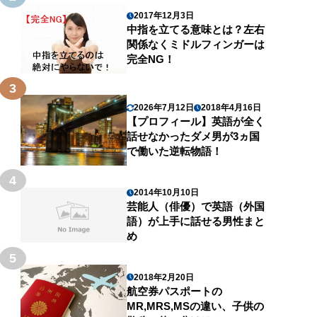
2017年12月3日
中指を立てる意味とは？左右
関係なくミドルフィンガーは
完全NG！
3
2026年7月12日
2018年4月16日
【プロフィール】英語が全く
話せなかったダメ男が3ヵ国
で働いた逆転物語！
4
2014年10月10日
芸能人（俳優）で英語（外国
語）が上手に話せる男性まと
め
5
2018年2月20日
航空券パスポートの
MR,MRS,MSの違い、子供の