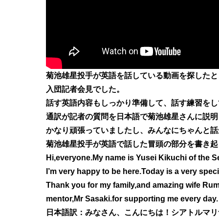
菊池雄星投手が英語を話している動画を探したと
入団記者会見
でした。
話す英語内容もしっかり準備して、話す練習をし
通訳が記者の質問を日本語で菊池雄星さんに説明
かなり頑張っていましたし、みんなに
ちゃんと話
菊池雄星投手が英語で話した冒頭の部分を書き起
Hi,everyone.My name is Yusei Kikuchi of the Se
I’m very happy to be here.Today is a very specia
Thank you for my family,and amazing wife Rum
mentor,Mr Sasaki.for supporting me every day.
日本語訳：みなさん、こんにちは！シアトルマリ