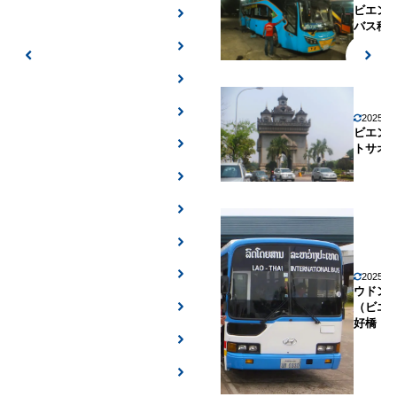
ビエン
バス移
2025年
ビエン
トサオ
2025年
ウドン
（ビエ
好橋