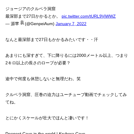
ジョージアのクルベラ洞窟
最深部まで27日かかるとか。
pic.twitter.com/tURL9VjWWZ
— 源苹 ༀ (@GenpeiAum)
January 7, 2022
なんと最深部まで27日もかかるみたいです・・汗
あまりにも深すぎて、下に降りるには2000メートル以上、つまり
2キロ以上の長さのロープが必要？
途中で何度も休憩しないと無理だわ。笑
クルベラ洞窟、圧巻の迫力はユーチューブ動画でチェックしてみ
てね。
とにかくスケールが壮大でほんと凄いです！
Deepest Cave in the world | Krubera Cave