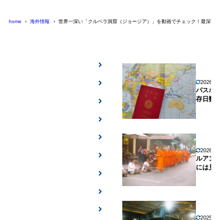
home
海外情報
世界一深い「クルベラ洞窟（ジョージア）」を動画でチェック！最深部は
2026年
パスポ
存日数
2026年
ルアン
には見
2025年