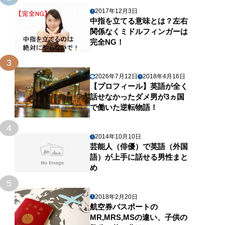
2017年12月3日
中指を立てる意味とは？左右
関係なくミドルフィンガーは
完全NG！
3
2026年7月12日
2018年4月16日
【プロフィール】英語が全く
話せなかったダメ男が3ヵ国
で働いた逆転物語！
4
2014年10月10日
芸能人（俳優）で英語（外国
語）が上手に話せる男性まと
め
5
2018年2月20日
航空券パスポートの
MR,MRS,MSの違い、子供の