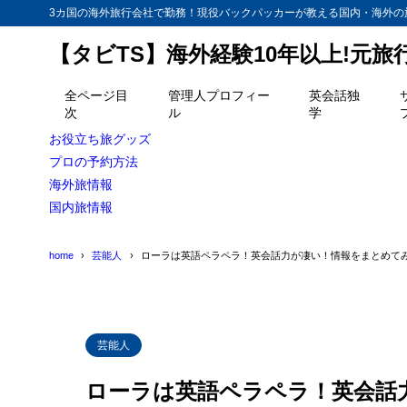
3カ国の海外旅行会社で勤務！現役バックパッカーが教える国内・海外の
【タビTS】海外経験10年以上!元
目次
全ページ目
管理人プロフィー
英会話独
次
ル
学
1
ローラが林修
お役立ち旅グッズ
2
プロの予約方法
ローラの自宅
海外旅情報
2015年に
2.1
国内旅情報
十分ペラ
2.2
home
芸能人
ローラは英語ペラペラ！英会話力が凄い！情報をまとめて
迷ってい
2.3
3
「アリー／ス
4
ローラは20
芸能人
5
ローラがハリ
ローラは英語ペラペラ！英会話
6
ローラがサン