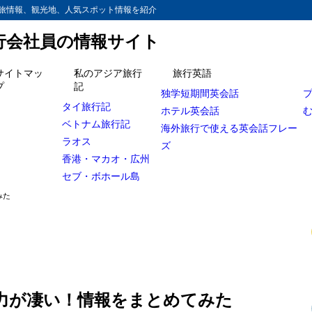
旅情報、観光地、人気スポット情報を紹介
旅行会社員の情報サイト
サイトマッ
私のアジア旅行
旅行英語
プ
記
独学短期間英会話
の初耳学に出演
タイ旅行記
ホテル英会話
ベトナム旅行記
を初公開！坂上どうぶつ王国
海外旅行で使える英会話フレー
ラオス
ズ
LA移住
香港・マカオ・広州
ペラなのですが・・・
セブ・ボホール島
みた
る若者にアドバイス
ター誕生」ジャパンプレミアに出席
15年から英語の勉強を始めた！1周回って知らない話
ウッド映画デビュー！
力が凄い！情報をまとめてみた
トリー「ジムビーム」戦略発表会で流暢な英会話披露！