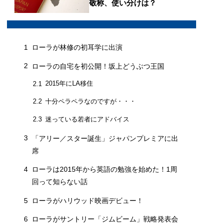
敬称、使い分けは？
1
ローラが林修の初耳学に出演
2
ローラの自宅を初公開！坂上どうぶつ王国
2015年にLA移住
2.1
十分ペラペラなのですが・・・
2.2
迷っている若者にアドバイス
2.3
3
「アリー／スター誕生」ジャパンプレミアに出
席
4
ローラは2015年から英語の勉強を始めた！1周
回って知らない話
5
ローラがハリウッド映画デビュー！
6
ローラがサントリー「ジムビーム」戦略発表会