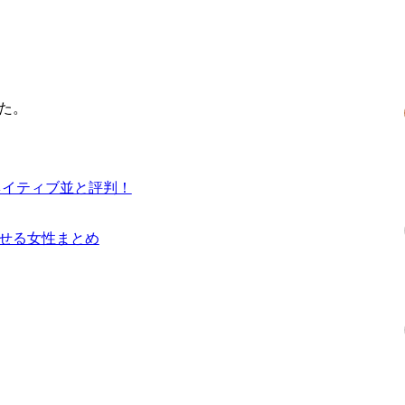
た。
ネイティブ並と評判！
せる女性まとめ