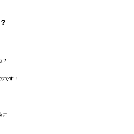
？
ね？
のです！
時に