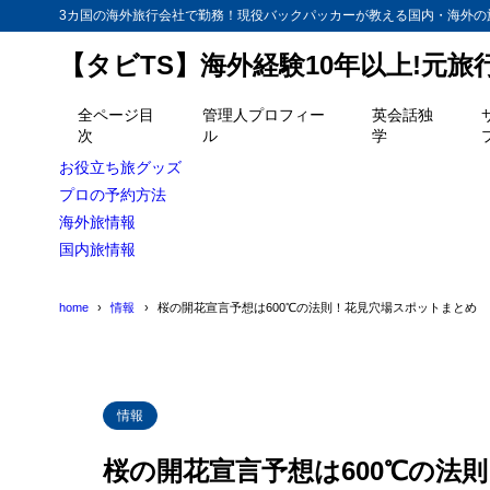
3カ国の海外旅行会社で勤務！現役バックパッカーが教える国内・海外の
【タビTS】海外経験10年以上!元
目次
全ページ目
管理人プロフィー
英会話独
次
ル
学
1
開花宣言予想！
お役立ち旅グッズ
2
プロの予約方法
日本橋桜フェス
海外旅情報
3
最新穴場スポ
国内旅情報
花見客の
3.1
home
情報
桜の開花宣言予想は600℃の法則！花見穴場スポットまとめ
寒さ知ら
3.2
4
サクラハンタ
情報
桜の開花宣言予想は600℃の法