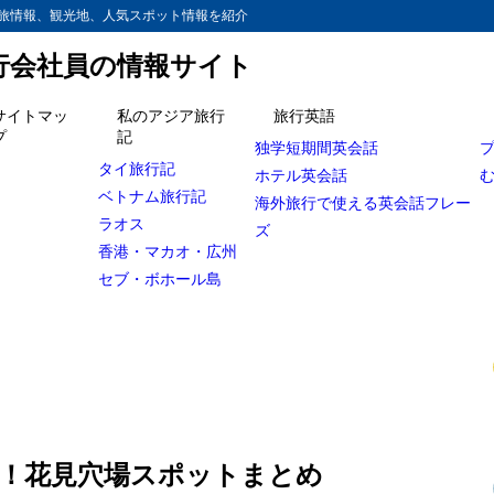
旅情報、観光地、人気スポット情報を紹介
旅行会社員の情報サイト
サイトマッ
私のアジア旅行
旅行英語
プ
記
独学短期間英会話
600℃の法則とは？
タイ旅行記
ホテル英会話
ベトナム旅行記
ティバル2019
海外旅行で使える英会話フレー
ラオス
ズ
ット
香港・マカオ・広州
一番の悩みは？
セブ・ボホール島
ず！？インドア花見
ー村田さんの一押しは？
則！花見穴場スポットまとめ