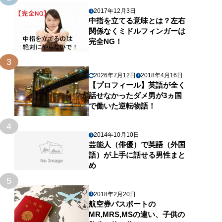
2017年12月3日
中指を立てる意味とは？左右
関係なくミドルフィンガーは
完全NG！
3
2026年7月12日
2018年4月16日
【プロフィール】英語が全く
話せなかったダメ男が3ヵ国
で働いた逆転物語！
4
2014年10月10日
芸能人（俳優）で英語（外国
語）が上手に話せる男性まと
め
5
2018年2月20日
航空券パスポートの
MR,MRS,MSの違い、子供の