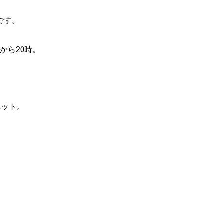
です。
から20時。
ペット
。