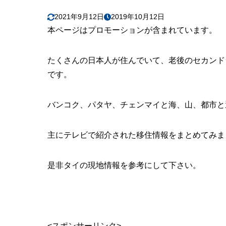
次の東京
4.3
2021年9月12日
2019年10月12日
次の物件
4.4
本ページはプロモーションが含まれています。
最後はベ
4.5
たくさんの日本人が住んでいて、老後のセカンド
りささん
4.6
です。
5
平野ノラ タ
アキさん
5.1
バンコク、パタヤ、チェンマイと海、山、都市と
家賃1万8
5.2
主にテレビで紹介された移住情報をまとめてみま
6
劇団ひとり バ
7
東南アジアな
是非タイの現地情報を参考にして下さい。
年金生活
7.1
「チャン
7.2
<スポンサーリンク>