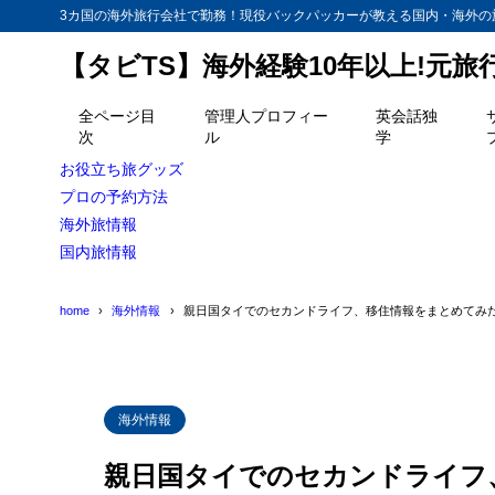
3カ国の海外旅行会社で勤務！現役バックパッカーが教える国内・海外の
【タビTS】海外経験10年以上!元
目次
全ページ目
管理人プロフィー
英会話独
次
ル
学
1
マツコ会議 
お役立ち旅グッズ
パタヤ移
1.1
プロの予約方法
海外旅情報
バンコク
1.2
国内旅情報
元テレビマ
1.3
home
海外情報
親日国タイでのセカンドライフ、移住情報をまとめてみ
2
南明奈 タイ
3
ずん飯尾 答
4
りささんのバ
海外情報
最初は人
4.1
親日国タイでのセカンドライフ
次はエカ
4.2