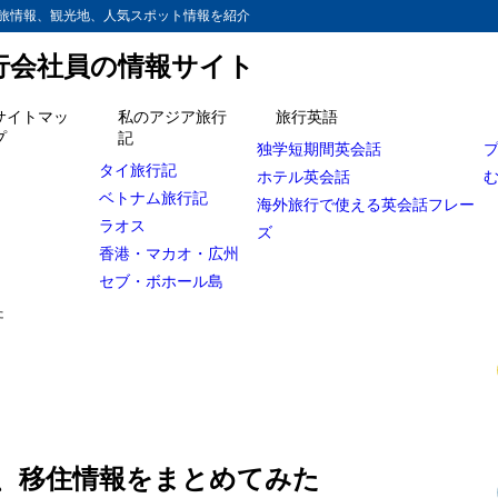
旅情報、観光地、人気スポット情報を紹介
旅行会社員の情報サイト
サイトマッ
私のアジア旅行
旅行英語
プ
記
独学短期間英会話
タイに移住して起業する若者
タイ旅行記
ホテル英会話
住の石井エリさんの場合
ベトナム旅行記
海外旅行で使える英会話フレー
ラオス
ズ
在住の廣瀬さんの場合
香港・マカオ・広州
ン 田中さんの場合
セブ・ボホール島
た
に移住したい！モニタリング ドッキリ！
え合わせ不動産 かりそめ天国
ンコク移住 ボンビーガール
気のアソーク地区
、移住情報をまとめてみた
マエ