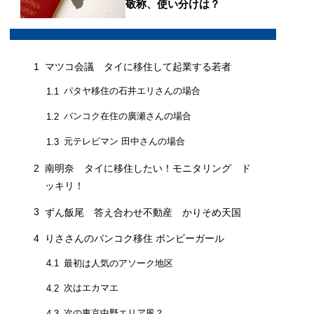
敬称、使い分けは？
1
マツコ会議 タイに移住して起業する若者
パタヤ移住の石井エリさんの場合
1.1
バンコク在住の廣瀬さんの場合
1.2
元テレビマン 田中さんの場合
1.3
2
南明奈 タイに移住したい！モニタリング ド
ッキリ！
3
ずん飯尾 答え合わせ不動産 かりそめ天国
4
りささんのバンコク移住 ボンビーガール
最初は人気のアソーク地区
4.1
次はエカマエ
4.2
次の東京中野エリア風？
4.3