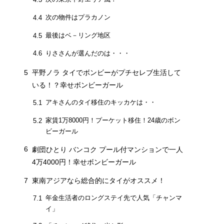
次の物件はプラカノン
4.4
最後はベ－リング地区
4.5
りささんが選んだのは・・・
4.6
5
平野ノラ タイでボンビーがプチセレブ生活して
いる！？幸せボンビーガール
アキさんのタイ移住のキッカケは・・
5.1
家賃1万8000円！プーケット移住！24歳のボン
5.2
ビーガール
6
劇団ひとり バンコク プール付マンションで一人
4万4000円！幸せボンビーガール
7
東南アジアなら総合的にタイがオススメ！
年金生活者のロングステイ先で人気「チャンマ
7.1
イ」