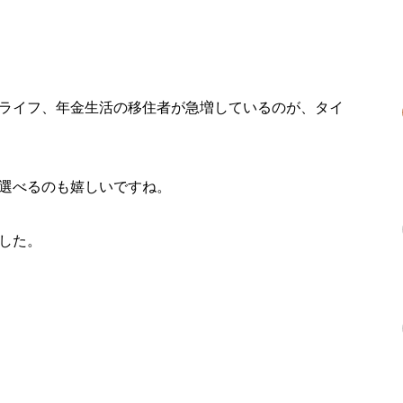
中野エリア風？
はプラカノン
－リング地区
ライフ、年金生活の移住者が急増しているのが、タイ
が選んだのは・・・
イでボンビーがプチセレブ生活している！？幸せボンビーガール
のタイ移住のキッカケは・・
選べるのも嬉しいですね。
000円！プーケット移住！24歳のボンビーガール
した。
ンコク プール付マンションで一人4万4000円！幸せボンビーガール
ら総合的にタイがオススメ！
者のロングステイ先で人気「チャンマイ」
マイ移住」光と影