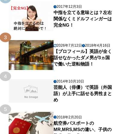
2017年12月3日
中指を立てる意味とは？左右
関係なくミドルフィンガーは
完全NG！
3
2026年7月12日
2018年4月16日
【プロフィール】英語が全く
話せなかったダメ男が3ヵ国
で働いた逆転物語！
4
2014年10月10日
芸能人（俳優）で英語（外国
語）が上手に話せる男性まと
め
5
2018年2月20日
航空券パスポートの
MR,MRS,MSの違い、子供の