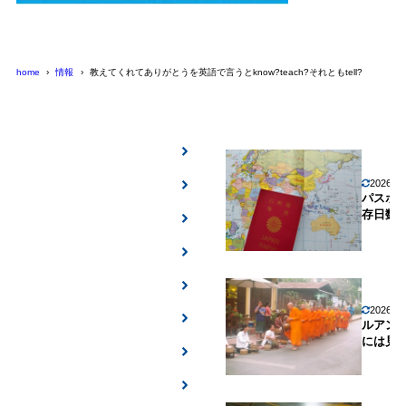
home
情報
教えてくれてありがとうを英語で言うとknow?teach?それともtell?
2026年
パスポ
存日数
2026年
ルアン
には見