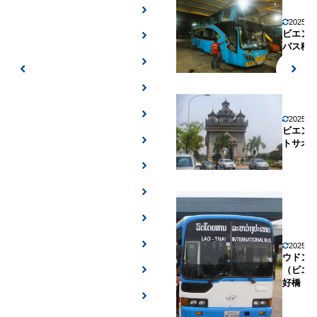
2025年
ビエン
バス移
2025年
ビエン
トサオ
2025年
ウドン
（ビエ
好橋