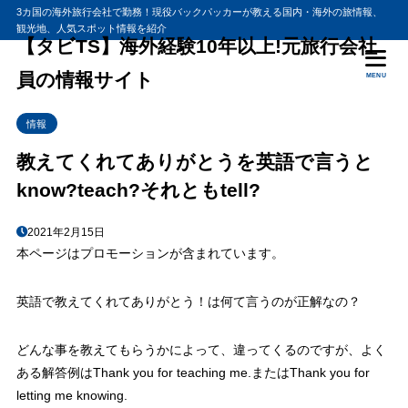
3カ国の海外旅行会社で勤務！現役バックパッカーが教える国内・海外の旅情報、
観光地、人気スポット情報を紹介
目次
【タビTS】海外経験10年以上!元旅行会社
員の情報サイト
MENU
1
『教えてくれてありがとう』の定番フレーズ
情報
2
英語を教えてくれてありがとうございました
教えてくれてありがとうを英語で言うと
know?teach?それともtell?
2021年2月15日
本ページはプロモーションが含まれています。
英語で教えてくれてありがとう！は何て言うのが正解なの？
どんな事を教えてもらうかによって、違ってくるのですが、よく
ある解答例は
Thank you for teaching me.
または
Thank you for
letting me knowing.