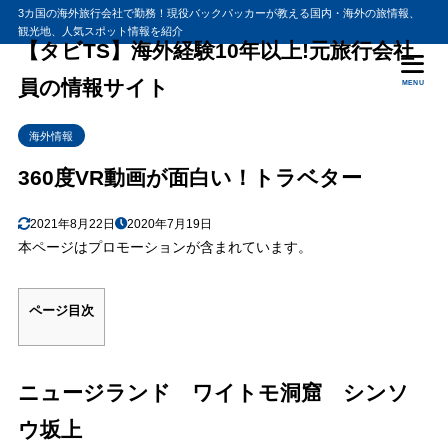
3カ国の海外旅行会社で勤務！現役バックパッカーが教える国内・海外の旅情報、
観光地、人気スポット情報を紹介
目次
【タビTS】海外経験10年以上!元旅行会社
員の情報サイト
MENU
1
ニュージランド ワイトモ洞窟 シンソウ坂上
海外情報
2
お家で旅気分 ベタな旅人トラベター
360度VR動画が面白い！トラベター
もう一度行ってみたい！北海道絶景編
2.1
【360度VR動画】北海道の雄大な自然を上空の気球から満喫
2.2
2021年8月22日
2020年7月19日
北海道の神秘的な湿原をカヌーで探索！
2.3
本ページはプロモーションが含まれています。
ページ目次
ニュージランド ワイトモ洞窟 シンソ
ウ坂上