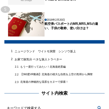
5
2018年2月20日
航空券パスポートのMR,MRS,MSの違
い、子供の敬称、使い分けは？
1
ニュージランド ワイトモ洞窟 シンソウ坂上
2
お家で旅気分 ベタな旅人トラベター
もう一度行ってみたい！北海道絶景編
2.1
【360度VR動画】北海道の雄大な自然を上空の気球から満喫
2.2
北海道の神秘的な湿原をカヌーで探索！
2.3
サイト内検索