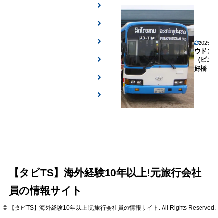
2025年
ウドン
（ビエ
好橋
【タビTS】海外経験10年以上!元旅行会社
員の情報サイト
© 【タビTS】海外経験10年以上!元旅行会社員の情報サイト. All Rights Reserved.