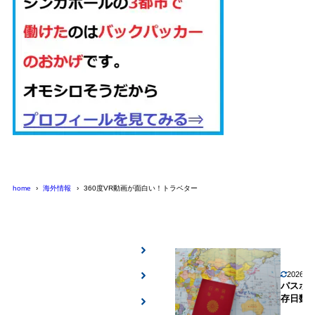
home
海外情報
360度VR動画が面白い！トラベター
2026年
パスポ
存日数