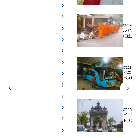
2026年
ルアン
には見
2025年
ビエン
バス移
2025年
ビエン
トサオ