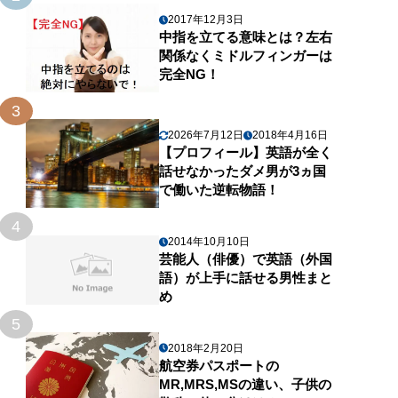
2017年12月3日
中指を立てる意味とは？左右
関係なくミドルフィンガーは
完全NG！
3
2026年7月12日
2018年4月16日
【プロフィール】英語が全く
話せなかったダメ男が3ヵ国
で働いた逆転物語！
4
2014年10月10日
芸能人（俳優）で英語（外国
語）が上手に話せる男性まと
め
5
2018年2月20日
航空券パスポートの
MR,MRS,MSの違い、子供の