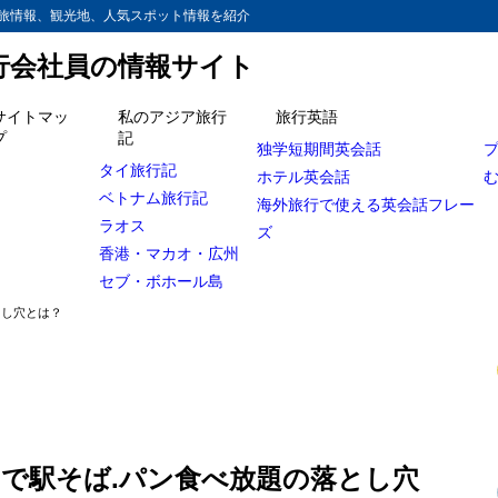
旅情報、観光地、人気スポット情報を紹介
旅行会社員の情報サイト
サイトマッ
私のアジア旅行
旅行英語
プ
記
独学短期間英会話
があった！
タイ旅行記
ホテル英会話
ベトナム旅行記
内ならいいかな
海外旅行で使える英会話フレー
ラオス
ズ
香港・マカオ・広州
セブ・ボホール島
とし穴とは？
0円で駅そば.パン食べ放題の落とし穴