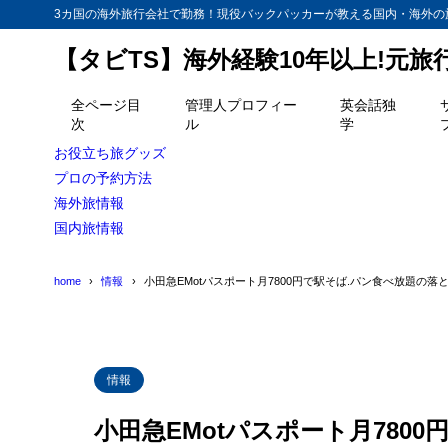
3カ国の海外旅行会社で勤務！現役バックパッカーが教える国内・海外の
【タビTS】海外経験10年以上!元
目次
全ページ目
管理人プロフィー
英会話独
次
ル
学
1
時間的な制限
お役立ち旅グッズ
2
プロの予約方法
駅近が生活圏
海外旅情報
国内旅情報
home
情報
小田急EMotパスポート月7800円で駅そば.パン食べ放題の落
情報
小田急EMotパスポート月780