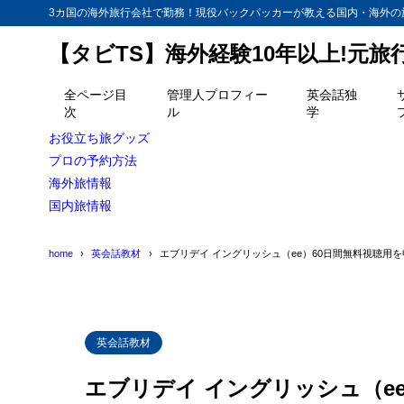
3カ国の海外旅行会社で勤務！現役バックパッカーが教える国内・海外の
【タビTS】海外経験10年以上!元
目次
全ページ目
管理人プロフィー
英会話独
次
ル
学
1
EE最大の弱
お役立ち旅グッズ
販売の手
1.1
プロの予約方法
海外旅情報
2
聞き流すだけ
国内旅情報
3
英語を諦めた
home
英会話教材
エブリデイ イングリッシュ（ee）60日間無料視聴用
4
A happy 
英会話教材
エブリデイ イングリッシュ（e