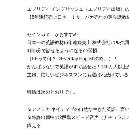
エブリデイ イングリッシュ（エブリデイ出版）
【5年連続売上日本一！今、バカ売れの英会話教
セインカミュがおすすめ！
日本一の英語教材(6年連続売上 株式会社バルク調
1日5分で話せるようになるee習慣
（EEって何？⇒Everday Englishの略。）！
がんばらないで英語がすぐ話せた！140万人以上
主婦、忙しいビジネスマンにも選ばれ続けている
特徴は次のとおりです。
※アメリカ ネイティブの自然な生きた英語、言
※特許出願中の2段階スピード音声（ナチュラル
鍛える