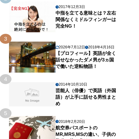
2017年12月3日
中指を立てる意味とは？左右
関係なくミドルフィンガーは
完全NG！
3
2026年7月12日
2018年4月16日
【プロフィール】英語が全く
話せなかったダメ男が3ヵ国
で働いた逆転物語！
4
2014年10月10日
芸能人（俳優）で英語（外国
語）が上手に話せる男性まと
め
5
2018年2月20日
航空券パスポートの
MR,MRS,MSの違い、子供の