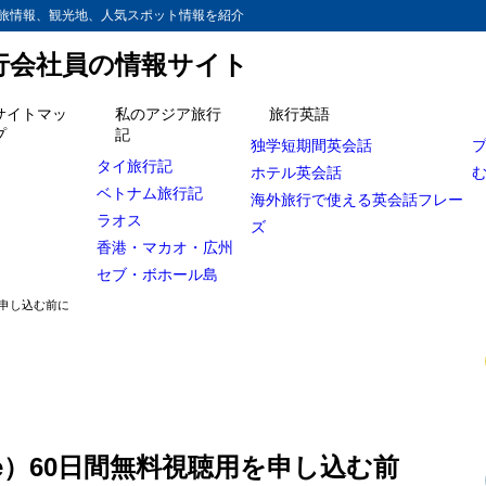
旅情報、観光地、人気スポット情報を紹介
旅行会社員の情報サイト
サイトマッ
私のアジア旅行
旅行英語
プ
記
独学短期間英会話
点はなんちゃって返金保証！？
タイ旅行記
ホテル英会話
法はスピードラーニングと同じ？
ベトナム旅行記
海外旅行で使える英会話フレー
ラオス
ズ
で身につく英語教材って本当？
香港・マカオ・広州
人に売れてる教材なんてありません！
セブ・ボホール島
を申し込む前に
new yearと言う外国人はほぼいません
e）60日間無料視聴用を申し込む前