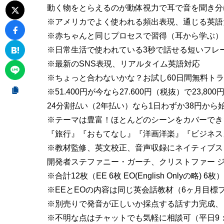
動く物をとらえるのが動体視力で耳で音を聞き分
※アメリカでよく使われる頻出表現、通じる英語
※赤ちゃんと同じプロセスで習得（耳から学ぶ）
※日常生活で使われている3秒で話せる短いフレ
※最新のSNS表現、リアルタイム英語対応
※ちょっと合わないかな？お試し60日間無料ト
※51.400円が今なら27.600円（税抜）で23,80
24分割払い（2年払い）なら1日わずか38円から
※テーマは豊富！ほとんどのシーンをカバーでき
『旅行』『おもてなし』『洋画洋楽』『ビジネス』
※教材監修、英文校正、音声収録にネイティブス
開発者ステファニー・ガーチ、クリストファー ジ
※合計12枚（EE 6枚 EO(English Onlyの略)
※EEとEOの内容は同じ英会話教材（6ヶ月目標プ
※別売りで発音が正しいか採点する話す力完成、
※不明な点はチャットでも気軽に相談可（平日9：0