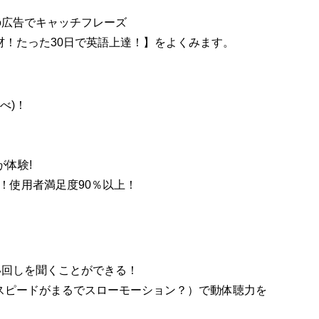
の広告でキャッチフレーズ
材！たった30日で英語上達！】
をよくみます。
べ)！
が体験!
！使用者満足度90％以上！
い回しを聞くことができる！
スピードがまるでスローモーション？）で動体聴力を