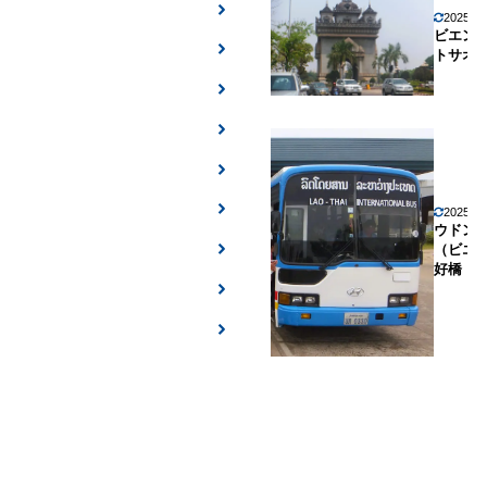
2025年
ビエン
トサオ
2025年
ウドン
（ビエ
好橋