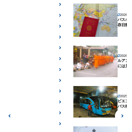
2026年
パスポ
存日数
2026年
ルアン
には見
2025年
ビエン
バス移