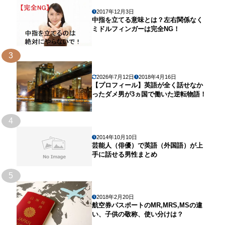
2017年12月3日
中指を立てる意味とは？左右関係なく
ミドルフィンガーは完全NG！
3
2026年7月12日
2018年4月16日
【プロフィール】英語が全く話せなか
ったダメ男が3ヵ国で働いた逆転物語！
4
2014年10月10日
芸能人（俳優）で英語（外国語）が上
手に話せる男性まとめ
5
2018年2月20日
航空券パスポートのMR,MRS,MSの違
い、子供の敬称、使い分けは？