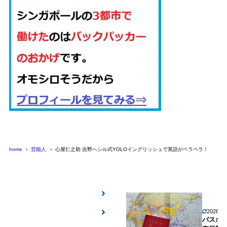
home
芸能人
心屋仁之助 吉野へシル式YOLOイングリッシュで英語がペラペラ！
2026年
パスポ