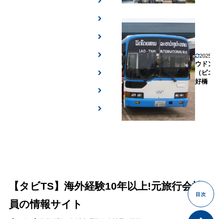
2025年
ウドン
（ビエ
好橋
【タビTS】海外経験10年以上!元旅行会社
員の情報サイト