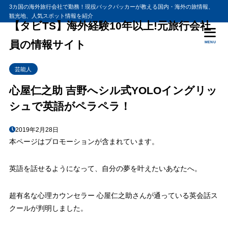
3カ国の海外旅行会社で勤務！現役バックパッカーが教える国内・海外の旅情報、
観光地、人気スポット情報を紹介
目次
【タビTS】海外経験10年以上!元旅行会社
員の情報サイト
MENU
1
へシル式５つの動詞で英会話
芸能人
2
1日10分で「英語ブレイン」を身につける
3
心屋仁之助 吉野へシル式YOLOイングリッ
英語が話せない理由とは？
シュで英語がペラペラ！
2019年2月28日
本ページはプロモーションが含まれています。
英語を話せるようになって、自分の夢を叶えたいあなたへ。
超有名な心理カウンセラー 心屋仁之助さんが通っている英会話ス
クールが判明しました。