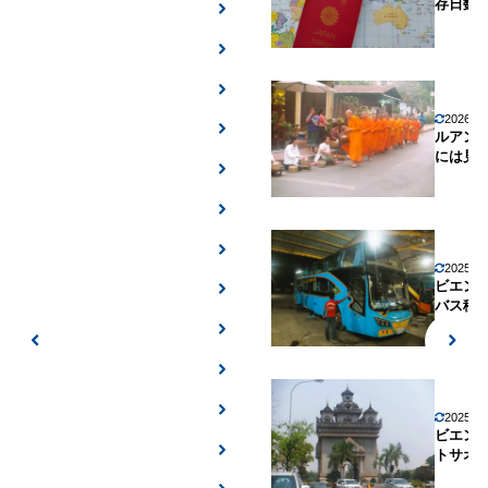
存日数
2026年
ルアン
には見
2025年
ビエン
バス移
2025年
ビエン
トサオ