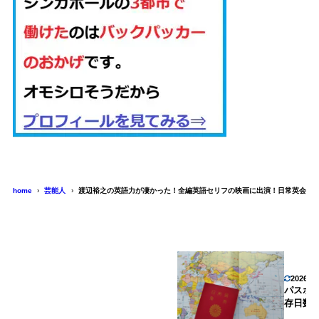
home
芸能人
渡辺裕之の英語力が凄かった！全編英語セリフの映画に出演！日常英会話
2026年
パスポ
存日数