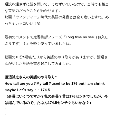
通訳を通さずに話を聞いて、うなずいているので、当時でも相当
な英語力だった
ことがわかります。
映画『ウィンディー』時代の英語の発音とは全く違いますね。め
っちゃカッコいい！笑
最初のコメントで
定番挨拶フレーズ『Long time no see（お久し
ぶりです）！』
を軽く使っていましたね。
動画の10分5秒あたりから英語のやり取り
がありますが、渡辺さ
んが話した英語を書き起こしてみました。
渡辺裕之さんの英語のやり取り
”
How tall are you？My tall？used to be 176 but I am shrink
maybe Let`s say・・174.5
（身長はいくつですか？私の身長？昔は176センチでしたが、今
は縮んでいるので、たぶん174.5センチぐらいかな？）
”