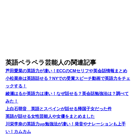
英語ペラペラ芸能人の関連記事
芦田愛菜の英語力が凄い！ECCのCMセリフや英会話情報まとめ
小松菜奈は英語話せる？NYでの受賞スピーチ動画で英語力をチェ
ックする！
綾瀬はるか英語力は凄い！なぜ話せる？英会話勉強法は？調べて
みた！
上白石萌音 英語とスペインが話せる帰国子女だった件
英語が話せる女性芸能人や女優をまとめました
川栄李奈の英語力up勉強法が凄い！発音やナレーションも上手
い！カムカム