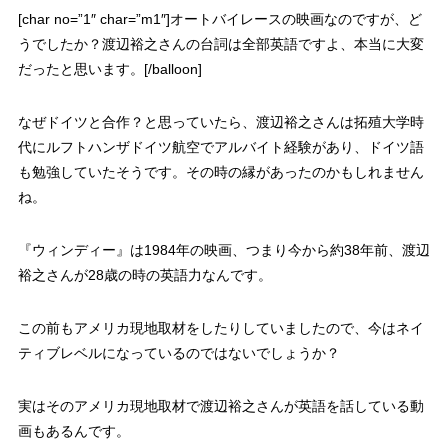
[char no=”1″ char=”m1″]オートバイレースの映画なのですが、ど
うでしたか？渡辺裕之さんの台詞は全部英語ですよ、本当に大変
だったと思います。[/balloon]
なぜドイツと合作？と思っていたら、渡辺裕之さんは
拓殖大学時
代にルフトハンザドイツ航空でアルバイト経験があり、ドイツ語
も勉強していた
そうです。その時の縁があったのかもしれません
ね。
『ウィンディー』は1984年の映画、つまり今から約38年前、渡辺
裕之さんが28歳の時の英語力
なんです。
この前もアメリカ現地取材をしたりしていましたので、
今はネイ
ティブレベルになっている
のではないでしょうか？
実はそのアメリカ現地取材で渡辺裕之さんが英語を話している動
画もあるんです。