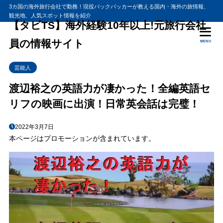
3カ国の海外旅行会社で勤務！現役バックパッカーが教える国内・海外の旅情報、
観光地、人気スポット情報を紹介
目次
【タビTS】海外経験10年以上!元旅行会社
員の情報サイト
MENU
1
渡辺裕之さんの英語力が凄い！日本と西ドイツの映画『ウィンディー』
芸能人
2
渡辺裕之さんPINGアメリカ本社でクラブのトータルフィッティング
渡辺裕之の英語力が凄かった！全編英語セ
3
英語ペラペラ芸能人の関連記事
リフの映画に出演！日常英会話は完璧！
2022年3月7日
本ページはプロモーションが含まれています。