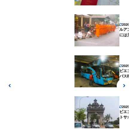
2026年
ルアン
には見
2025年
ビエン
バス移
2025年
ビエン
トサオ