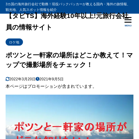
3カ国の海外旅行会社で勤務！現役バックパッカーが教える国内・海外の旅情報、
観光地、人気スポット情報を紹介
目次
【タビTS】海外経験10年以上!元旅行会社
員の情報サイト
MENU
1
2022年1月30日放送「ポツンと一軒家」の場所はどこ
ロケ地
2
ポツンと一軒家は愛媛県
ポツンと一軒家の場所はどこか教えて！マ
3
ポツンと一軒家 香川県
ップで撮影場所をチェック！
4
ポツンと一軒家の場所はどこ？熊本
5
築180年の蔵が田舎料理 蔵
2022年3月20日
2021年9月5日
本ページはプロモーションが含まれています。