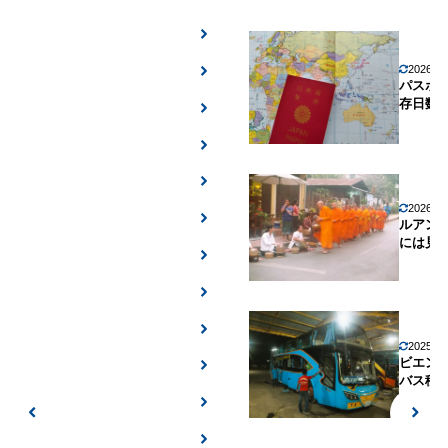
2026年
パスポ
存日数
2026年
ルアン
には見
2025年
ビエン
バス移