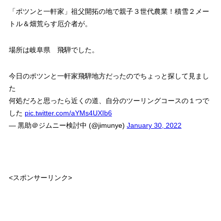
「ポツンと一軒家」祖父開拓の地で親子３世代農業！積雪２メー
トル＆畑荒らす厄介者が。
場所は岐阜県 飛騨でした。
今日のポツンと一軒家飛騨地方だったのでちょっと探して見まし
た
何処だろと思ったら近くの道、自分のツーリングコースの１つで
した
pic.twitter.com/aYMs4UXIb6
— 黒助＠ジムニー検討中 (@jimunye)
January 30, 2022
<スポンサーリンク>