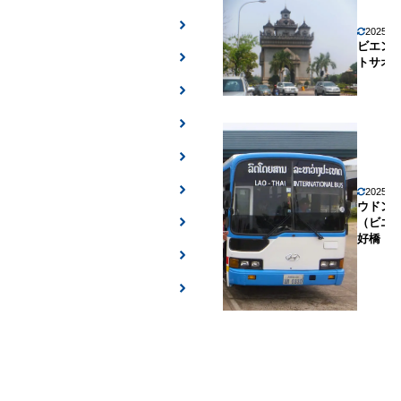
2025年
ビエン
トサオ
2025年
ウドン
（ビエ
好橋