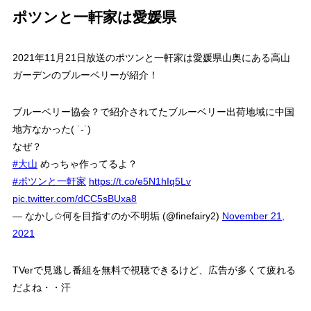
ポツンと一軒家は愛媛県
2021年11月21日放送のポツンと一軒家は愛媛県山奥にある高山
ガーデンのブルーベリーが紹介！
ブルーベリー協会？で紹介されてたブルーベリー出荷地域に中国
地方なかった( ˙-˙)
なぜ？
#大山
めっちゃ作ってるよ？
#ポツンと一軒家
https://t.co/e5N1hIq5Lv
pic.twitter.com/dCC5sBUxa8
— なかし✩何を目指すのか不明垢 (@finefairy2)
November 21,
2021
TVerで見逃し番組を無料で視聴できるけど、広告が多くて疲れる
だよね・・汗