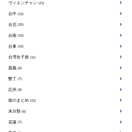
ヴィエンチャン
(21)
台中
(12)
台北
(20)
台南
(10)
台東
(10)
台湾女子旅
(11)
嘉義
(6)
墾丁
(7)
広州
(8)
旅のまとめ
(22)
未分類
(6)
花蓮
(7)