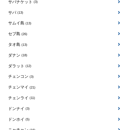
サバナケット
(3)
サパ
(13)
サムイ島
(13)
セブ島
(26)
タオ島
(13)
ダナン
(18)
ダラット
(12)
チェンコン
(3)
チェンマイ
(21)
チェンライ
(11)
ドンナイ
(3)
ドンホイ
(5)
ニャチャン
(16)