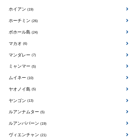
ホイアン
(19)
ホーチミン
(26)
ボホール島
(24)
マカオ
(6)
マンダレー
(7)
ミャンマー
(5)
ムイネー
(10)
ヤオノイ島
(5)
ヤンゴン
(13)
ルアンナムター
(5)
ルアンパバーン
(19)
ヴィエンチャン
(21)