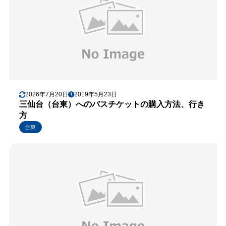
2026年7月20日
2019年5月23日
三仙台（台東）へのバスチケットの購入方法、行き
方
台東