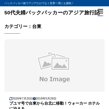
バックパッカー旅でアジアだけでなく世界一周にも挑戦！
50代夫婦バックパッカーのアジア旅行記
MENU
カテゴリー：台東
2026年7月20日
2019年5月29日
プユマ号で台東から台北に移動！ウォーカー ホテル
に泊まる