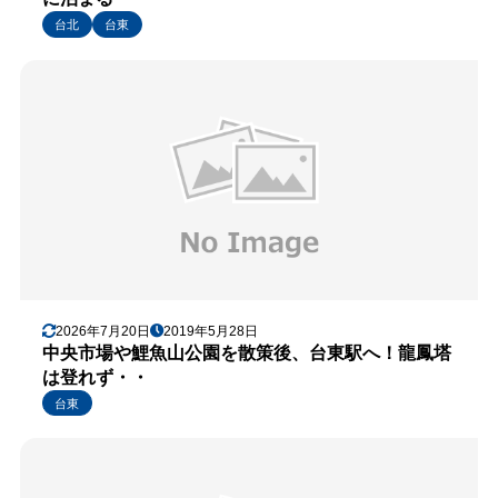
台北
台東
2026年7月20日
2019年5月28日
中央市場や鯉魚山公園を散策後、台東駅へ！龍鳳塔
は登れず・・
台東