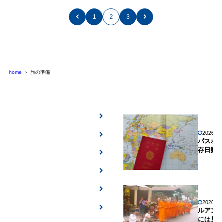
1
2
3
home
旅の準備
2026年
パスポ
存日数
2026年
ルアン
には見