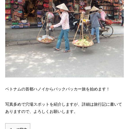
12
Ly Trieu Quoc Su Pagodaです
13
セントジョセフ教会(St. Joseph Cathedral)です
14
ガジュマルかな?
15
ホアンキエム湖周辺の通り
16
ホアンキエム湖にまた寄ってみた
17
ドンキンギアトゥック広場が見えます
18
ハンダオ(Hang Dao)通り
19
旧市街で夕飯とビアホイ
20
ぶらり歩きながらハノイ市内観光
ベトナムの首都ハノイからバックパッカー旅を始めます！
21
線路に出ました
22
レーニン像です
写真多めで穴場スポットを紹介しますが、詳細は旅行記に書いて
23
ありますので、よろしくお願いします。
ホーチミン博物館です
24
一柱寺、延祐寺本堂です