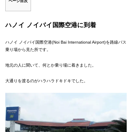
ページ目次
25
一柱寺（One Pillar Pagoda）
26
ホーチミン廟です
27
ベトナム政府大統領府です
ハノイ ノイバイ国際空港に到着
28
サパ観光後のハノイ散策！
29
ノイ名物 水上人形劇をファーストクラスで観た
ハノイ ノイバイ国際空港(Noi Bai International Airport)を路線バス
乗り場から見た所です。
30
水上人形劇では火も出てきます！
31
水を吹く龍です
地元の人に聞いて、何とか乗り場に着きました。
32
水上人形劇の閉幕
33
ブン・チャーを食べに行きました
大通りを渡るのがハラハラドキドキでした。
34
ハノイ ノイバイ国際空港(Noi Bai International Airport)です