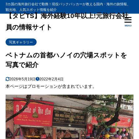
3カ国の海外旅行会社で勤務！現役バックパッカーが教える国内・海外の旅情報、
観光地、人気スポット情報を紹介
目次
【タビTS】海外経験10年以上!元旅行会社
員の情報サイト
MENU
1
ハノイ ノイバイ国際空港に到着
写真ギャラリー
2
ベトナム料理のレストラン・バー 69BAR
3
ベトナムの首都ハノイの穴場スポットを
ホテル周辺の旧市街を散歩
写真で紹介
4
ハノイ旧市街の様子
5
ハノイで最も古い通りはハンバック(Hang Bac)通り
2026年5月19日
2022年2月4日
6
ハノイ2日目です
本ページはプロモーションが含まれています。
7
ホアンキエム湖(Hoan Kiem Lake)に着きました
8
ホアンキエム湖の寺院 玉山祠に行ってみた
9
旧市街にあった露店のBag屋さん
10
ドンスアン市場(Dong Xuan)です
11
ドンスアン市場周辺野様子です