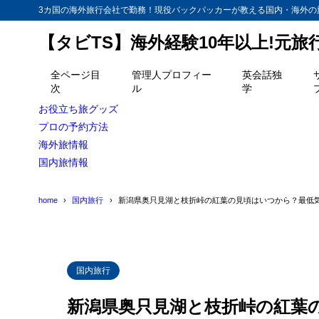
3カ国の海外旅行会社で勤務！現役バックパッカーが教える国内・海外の
【タビTS】海外経験10年以上!元
目次
全ページ目
管理人プロフィー
英会話独
次
ル
学
1
枝折峠の紅葉
お役立ち旅グッズ
2
プロの予約方法
銀山平、奥只
海外旅情報
3
そもそも紅葉
国内旅情報
home
国内旅行
新潟県奥只見湖と枝折峠の紅葉の見頃はいつから？最低
国内旅行
新潟県奥只見湖と枝折峠の紅葉