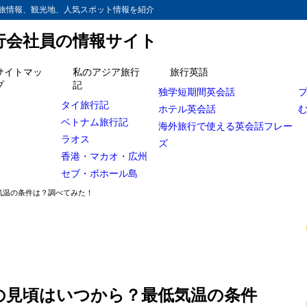
旅情報、観光地、人気スポット情報を紹介
旅行会社員の情報サイト
サイトマッ
私のアジア旅行
旅行英語
プ
記
独学短期間英会話
と雲海はまぼろし！
タイ旅行記
ホテル英会話
ベトナム旅行記
見、枝折峠！通常ならこんなキレイな紅葉が
海外旅行で使える英会話フレー
ラオス
ズ
が始まる最低気温は何度？
香港・マカオ・広州
セブ・ボホール島
気温の条件は？調べてみた！
の見頃はいつから？最低気温の条件