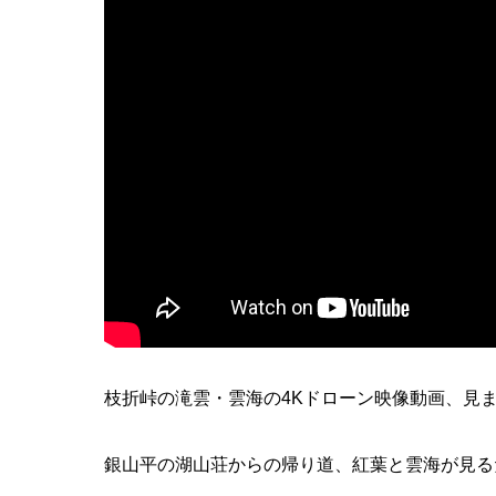
枝折峠の滝雲・雲海の4Kドローン映像動画、見
銀山平の湖山荘からの帰り道、紅葉と雲海が見る