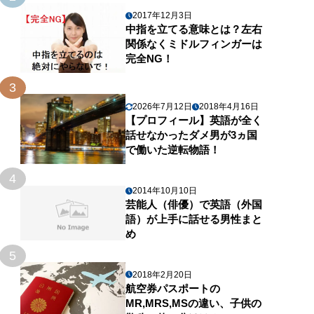
2017年12月3日
中指を立てる意味とは？左右
関係なくミドルフィンガーは
完全NG！
3
2026年7月12日
2018年4月16日
【プロフィール】英語が全く
話せなかったダメ男が3ヵ国
で働いた逆転物語！
4
2014年10月10日
芸能人（俳優）で英語（外国
語）が上手に話せる男性まと
め
5
2018年2月20日
航空券パスポートの
MR,MRS,MSの違い、子供の