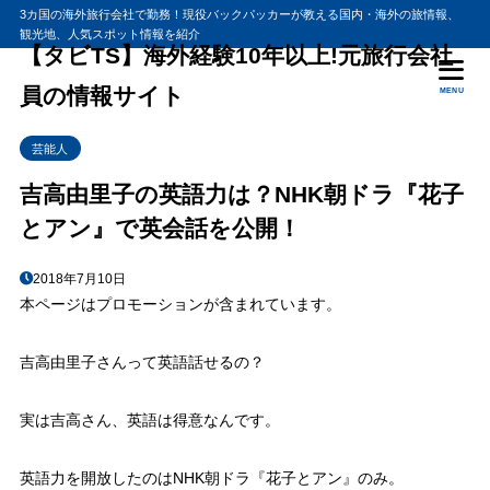
3カ国の海外旅行会社で勤務！現役バックパッカーが教える国内・海外の旅情報、
観光地、人気スポット情報を紹介
目次
【タビTS】海外経験10年以上!元旅行会社
員の情報サイト
MENU
1
吉高由里子さんの英語力はどうなの？
芸能人
2
吉高由里子さんがドラマでキアヌリーブと共演！？
【ドラマ】ドイツのホテルでは翻訳機を利用！
2.1
吉高由里子の英語力は？NHK朝ドラ『花子
とアン』で英会話を公開！
2018年7月10日
本ページはプロモーションが含まれています。
吉高由里子さんって英語話せるの？
実は吉高さん、英語は得意なんです。
英語力を開放したのはNHK朝ドラ『花子とアン』のみ。