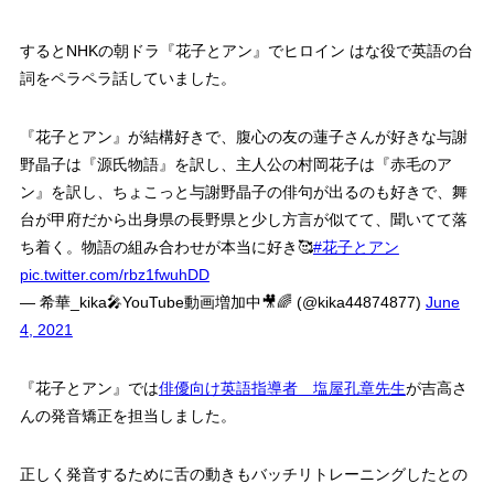
するとNHKの朝ドラ『花子とアン』でヒロイン はな役で英語の台
詞をペラペラ話していました。
『花子とアン』が結構好きで、腹心の友の蓮子さんが好きな与謝
野晶子は『源氏物語』を訳し、主人公の村岡花子は『赤毛のア
ン』を訳し、ちょこっと与謝野晶子の俳句が出るのも好きで、舞
台が甲府だから出身県の長野県と少し方言が似てて、聞いてて落
ち着く。物語の組み合わせが本当に好き🥰
#花子とアン
pic.twitter.com/rbz1fwuhDD
— 希華_kika🎤YouTube動画増加中🎥🌈 (@kika44874877)
June
4, 2021
『花子とアン』では
俳優向け英語指導者 塩屋孔章先生
が吉高さ
んの発音矯正を担当しました。
正しく発音するために舌の動きもバッチリトレーニングしたとの