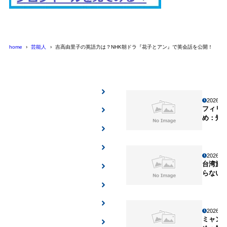
home
芸能人
吉高由里子の英語力は？NHK朝ドラ『花子とアン』で英会話を公開！
2026年
フィリ
め：知
2026年
台湾旅
らない
2026年
ミャン