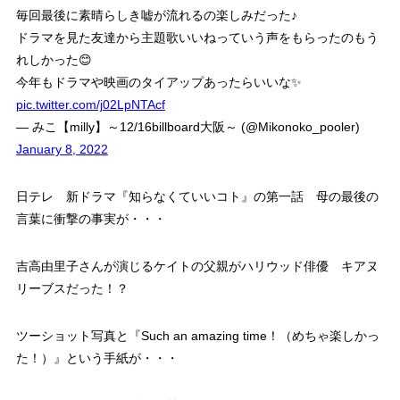
毎回最後に素晴らしき嘘が流れるの楽しみだった♪
ドラマを見た友達から主題歌いいねっていう声をもらったのもう
れしかった😊
今年もドラマや映画のタイアップあったらいいな✨
pic.twitter.com/j02LpNTAcf
— みこ【milly】～12/16billboard大阪～ (@Mikonoko_pooler)
January 8, 2022
日テレ 新ドラマ『知らなくていいコト』の第一話 母の最後の
言葉に衝撃の事実が・・・
吉高由里子さんが演じるケイトの父親がハリウッド俳優 キアヌ
リーブスだった！？
ツーショット写真と『Such an amazing time！（めちゃ楽しかっ
た！）』という手紙が・・・