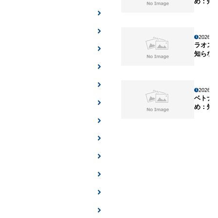
め：知
2026年
ラオス
知らな
2026年
ベトナ
め：知